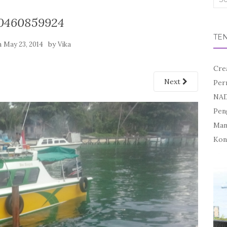
for:
0460859924
TE
n
by
May 23, 2014
Vika
Cre
Next
Per
NAD
Pen
Mand
Kon