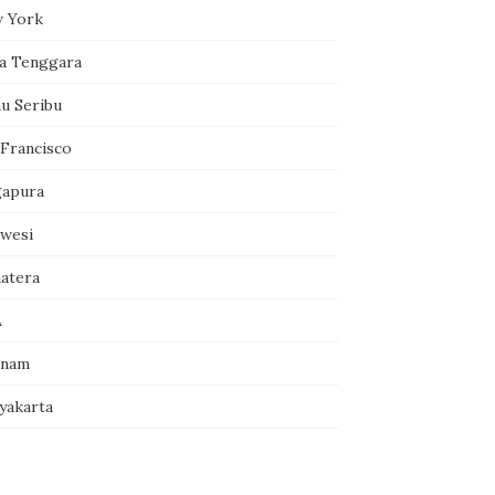
 York
a Tenggara
au Seribu
 Francisco
gapura
awesi
atera
A
tnam
yakarta