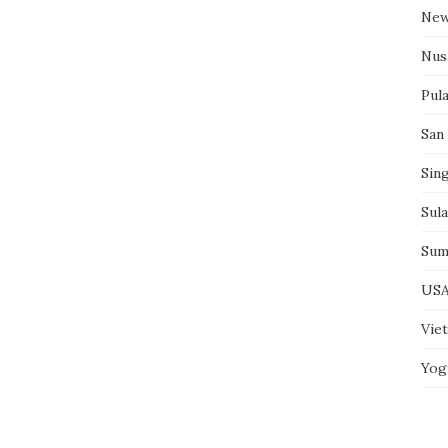
New
Nus
Pul
San
Sin
Sul
Sum
US
Vie
Yog