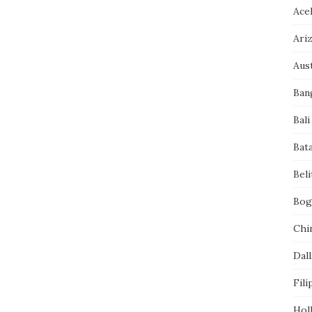
Ace
Ari
Aust
Ban
Bali
Bat
Bel
Bog
Chi
Dall
Fili
Hol