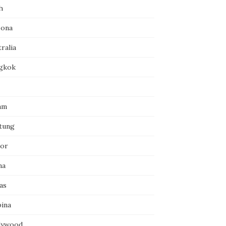
h
zona
ralia
gkok
am
itung
or
na
as
pina
lywood