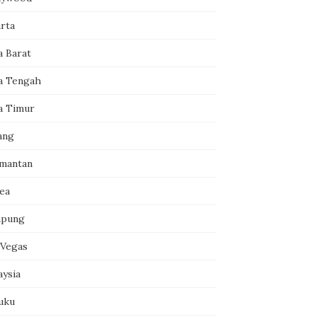
arta
a Barat
a Tengah
a Timur
ang
imantan
ea
pung
 Vegas
aysia
uku