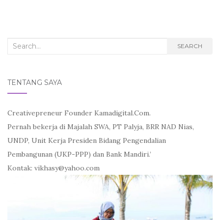
e
t
i
b
t
l
o
e
o
r
k
Search
SEARCH
for:
TENTANG SAYA
Creativepreneur Founder Kamadigital.Com.
Pernah bekerja di Majalah SWA, PT Palyja, BRR NAD Nias,
UNDP, Unit Kerja Presiden Bidang Pengendalian
Pembangunan (UKP-PPP) dan Bank Mandiri.’
Kontak: vikhasy@yahoo.com