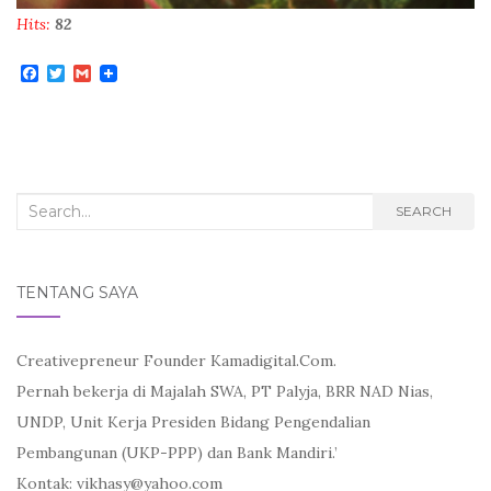
Hits:
82
F
T
G
a
w
m
c
i
a
e
t
i
b
t
l
o
e
o
r
k
Search
SEARCH
for:
TENTANG SAYA
Creativepreneur Founder Kamadigital.Com.
Pernah bekerja di Majalah SWA, PT Palyja, BRR NAD Nias,
UNDP, Unit Kerja Presiden Bidang Pengendalian
Pembangunan (UKP-PPP) dan Bank Mandiri.’
Kontak: vikhasy@yahoo.com