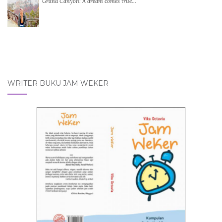
Grand Canyon: A dream comes true…
WRITER BUKU JAM WEKER