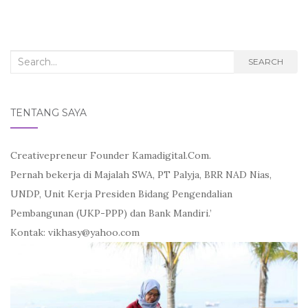
e
t
i
b
t
l
o
e
o
r
k
Search
SEARCH
for:
TENTANG SAYA
Creativepreneur Founder Kamadigital.Com.
Pernah bekerja di Majalah SWA, PT Palyja, BRR NAD Nias,
UNDP, Unit Kerja Presiden Bidang Pengendalian
Pembangunan (UKP-PPP) dan Bank Mandiri.’
Kontak: vikhasy@yahoo.com