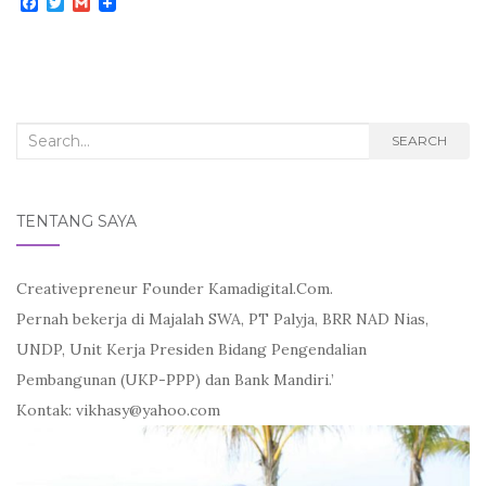
F
T
G
a
w
m
c
i
a
e
t
i
b
t
l
o
e
o
r
k
Search
SEARCH
for:
TENTANG SAYA
Creativepreneur Founder Kamadigital.Com.
Pernah bekerja di Majalah SWA, PT Palyja, BRR NAD Nias,
UNDP, Unit Kerja Presiden Bidang Pengendalian
Pembangunan (UKP-PPP) dan Bank Mandiri.’
Kontak: vikhasy@yahoo.com