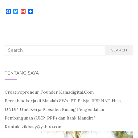
F
T
G
a
w
m
c
i
a
e
t
i
b
t
l
o
e
o
r
k
Search
SEARCH
for:
TENTANG SAYA
Creativepreneur Founder Kamadigital.Com.
Pernah bekerja di Majalah SWA, PT Palyja, BRR NAD Nias,
UNDP, Unit Kerja Presiden Bidang Pengendalian
Pembangunan (UKP-PPP) dan Bank Mandiri.’
Kontak: vikhasy@yahoo.com