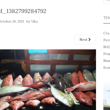
for:
d_1382799284792
TE
by
October 26, 2013
Vika
Cre
Next
Per
NAD
Pen
Mand
Kon