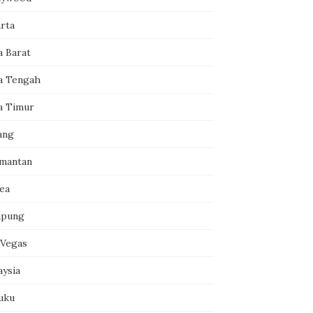
arta
a Barat
a Tengah
a Timur
ang
imantan
ea
pung
 Vegas
aysia
uku