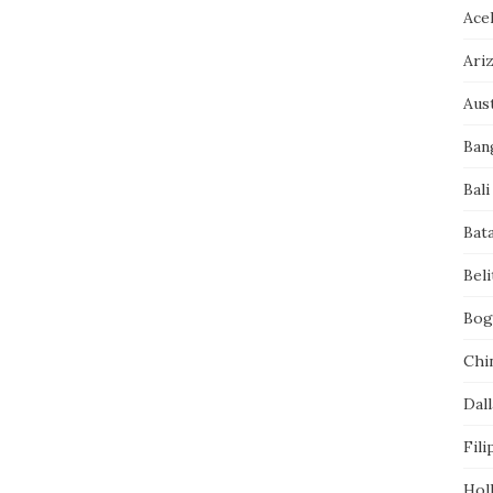
Ace
Ari
Aust
Ban
Bali
Bat
Bel
Bog
Chi
Dall
Fili
Hol