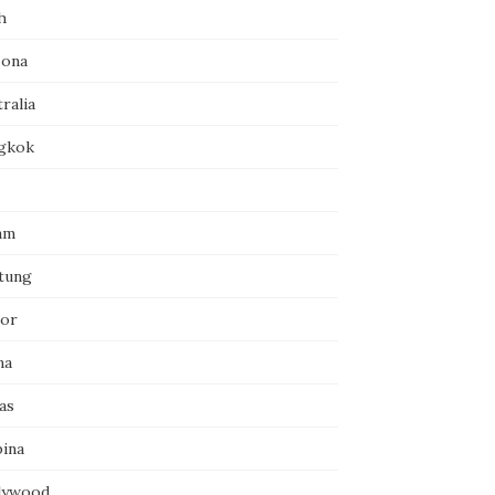
h
zona
ralia
gkok
am
itung
or
na
as
pina
lywood