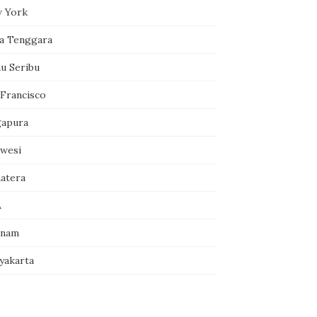
 York
a Tenggara
au Seribu
 Francisco
gapura
awesi
atera
A
tnam
yakarta