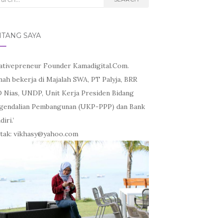
NTANG SAYA
ativepreneur Founder Kamadigital.Com.
nah bekerja di Majalah SWA, PT Palyja, BRR
 Nias, UNDP, Unit Kerja Presiden Bidang
gendalian Pembangunan (UKP-PPP) dan Bank
iri.’
tak: vikhasy@yahoo.com