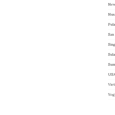
New
Nus
Pul
San
Sin
Sul
Sum
US
Vie
Yog