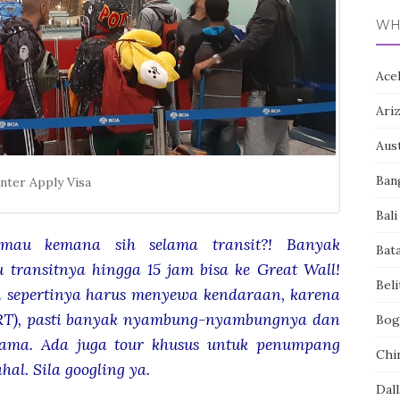
WH
Ace
Ari
Aust
Ban
nter Apply Visa
Bali
 mau kemana sih selama transit?! Banyak
Bat
 transitnya hingga 15 jam bisa ke Great Wall!
Bel
n sepertinya harus menyewa kendaraan, karena
RT), pasti banyak nyambung-nyambungnya dan
Bog
lama. Ada juga tour khusus untuk penumpang
Chi
hal. Sila googling ya.
Dall