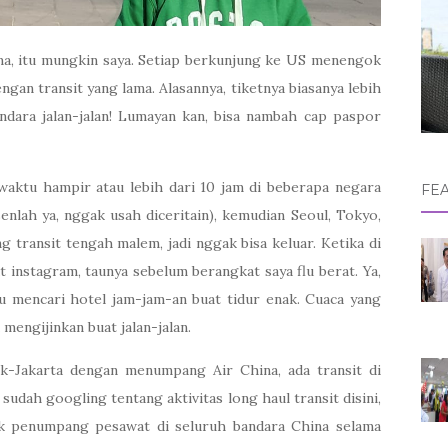
ma, itu mungkin saya. Setiap berkunjung ke US menengok
gan transit yang lama. Alasannya, tiketnya biasanya lebih
dara jalan-jalan! Lumayan kan, bisa nambah cap paspor
 waktu hampir atau lebih dari 10 jam di beberapa negara
FE
senlah ya, nggak usah diceritain), kemudian Seoul, Tokyo,
ng transit tengah malem, jadi nggak bisa keluar. Ketika di
instagram, taunya sebelum berangkat saya flu berat. Ya,
ru mencari hotel jam-jam-an buat tidur enak. Cuaca yang
 mengijinkan buat jalan-jalan.
k-Jakarta dengan menumpang Air China, ada transit di
sudah googling tentang aktivitas long haul transit disini,
tuk penumpang pesawat di seluruh bandara China selama