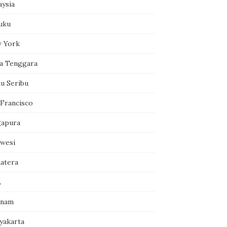
aysia
uku
 York
a Tenggara
au Seribu
 Francisco
gapura
awesi
atera
A
tnam
yakarta