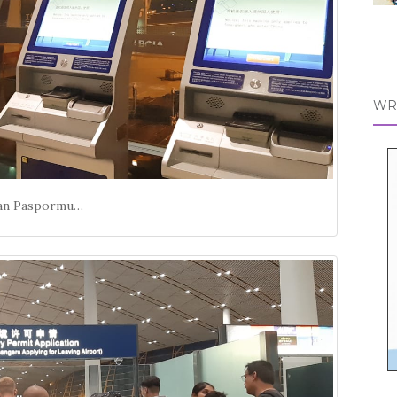
WR
an Paspormu…