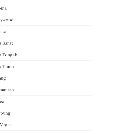
pina
lywood
arta
a Barat
a Tengah
a Timur
ang
imantan
ea
pung
 Vegas