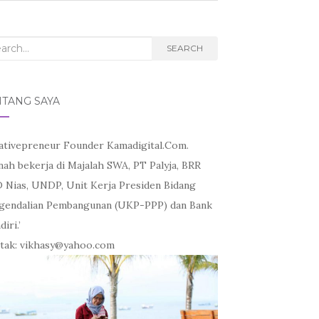
rch
SEARCH
NTANG SAYA
ativepreneur Founder Kamadigital.Com.
nah bekerja di Majalah SWA, PT Palyja, BRR
 Nias, UNDP, Unit Kerja Presiden Bidang
gendalian Pembangunan (UKP-PPP) dan Bank
iri.’
tak: vikhasy@yahoo.com