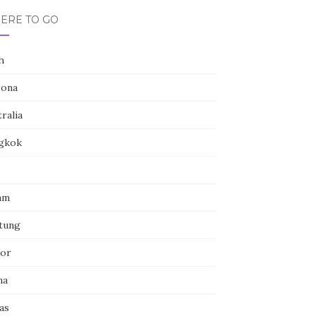
ERE TO GO
h
zona
ralia
gkok
am
itung
or
na
as