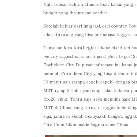
Nah, tulisan kali ini khusus buat kalian yang
budget yang ditentukan sendiri.
Setelah keluar dari imigrasi, cari counter To
ada satu orang yang bisa berbahasa Inggris, s
Tanyakan kira-kira begini:
I have about ten ho
me any suggestion what is good place to go?!
Sa
Forbidden City. Di pusat informasi ini, kamu j
memilih Forbidden City yang bisa ditempuh de
30 menit saja (tanpa capek-capek) dengan bia
MRT (yang 3 kali nyambung, jalan kakinya p
Rp120 ribu). Tentu saja saya memilih naik M
MRT di China, yang ternyata nggak beda deng
saja, jalurnya sudah buanyaakk banget, ng
City. Hmm, bikin makin kagum sama China.