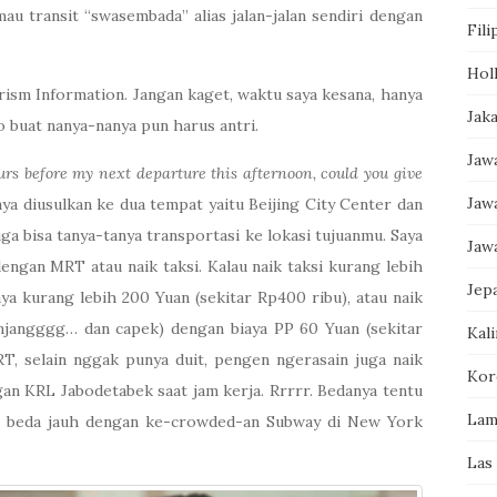
 mau transit “swasembada” alias jalan-jalan sendiri dengan
Fili
Hol
urism Information. Jangan kaget, waktu saya kesana, hanya
Jak
o buat nanya-nanya pun harus antri.
Jaw
urs before my next departure this afternoon, could you give
Jaw
ya diusulkan ke dua tempat yaitu Beijing City Center dan
uga bisa tanya-tanya transportasi ke lokasi tujuanmu. Saya
Jaw
ngan MRT atau naik taksi. Kalau naik taksi kurang lebih
Jep
ya kurang lebih 200 Yuan (sekitar Rp400 ribu), atau naik
anjangggg… dan capek) dengan biaya PP 60 Yuan (sekitar
Kal
RT, selain nggak punya duit, pengen ngerasain juga naik
Kor
an KRL Jabodetabek saat jam kerja. Rrrrr. Bedanya tentu
Lam
gak beda jauh dengan ke-crowded-an Subway di New York
Las