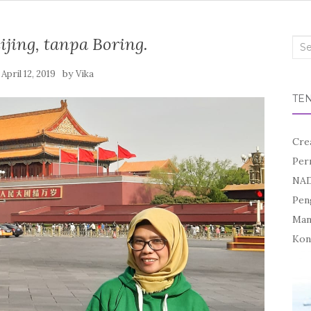
ijing, tanpa Boring.
Sea
for:
n
by
April 12, 2019
Vika
TE
Cre
Per
NAD
Pen
Mand
Kon