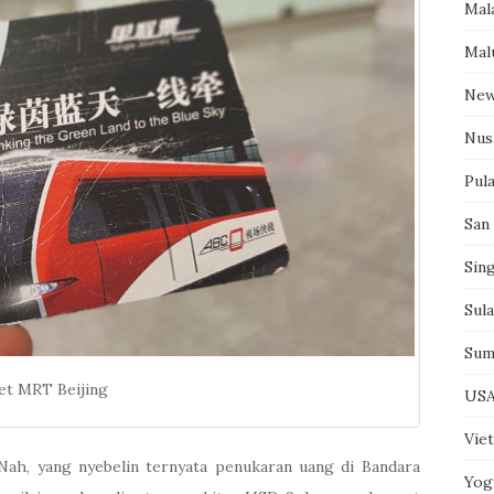
Mal
Mal
New
Nus
Pul
San
Sin
Sul
Sum
et MRT Beijing
US
Vie
 Nah, yang nyebelin ternyata penukaran uang di Bandara
Yog