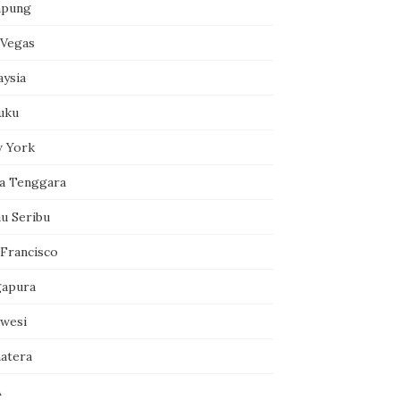
pung
 Vegas
aysia
uku
 York
a Tenggara
au Seribu
 Francisco
gapura
awesi
atera
A