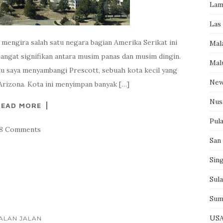
Lam
Las
 mengira salah satu negara bagian Amerika Serikat ini
Mal
ngat signifikan antara musim panas dan musim dingin.
Mal
alu saya menyambangi Prescott, sebuah kota kecil yang
New
 Arizona. Kota ini menyimpan banyak […]
Nus
READ MORE
Pul
18 Comments
San
Sin
Sul
Sum
US
ALAN JALAN