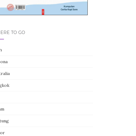
ERE TO GO
h
zona
ralia
gkok
am
itung
or