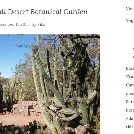
Vie
di Desert Botanical Garden
Yog
by
cember 11, 2015
Vika
Bel
Tran
Car
men
Set
Per
Ada
tid