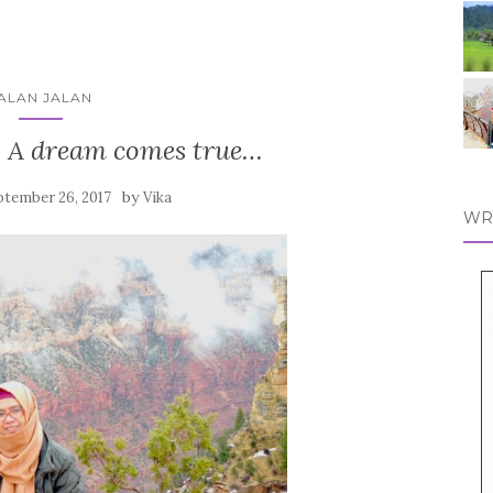
ALAN JALAN
 A dream comes true…
by
ptember 26, 2017
Vika
WR