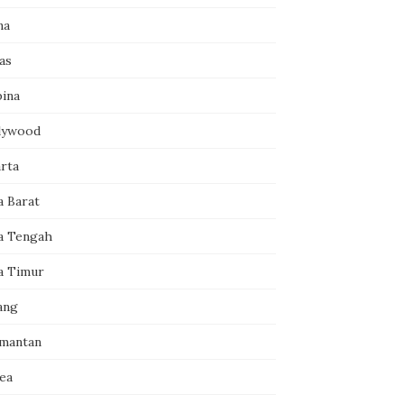
na
as
pina
lywood
arta
a Barat
a Tengah
a Timur
ang
imantan
ea