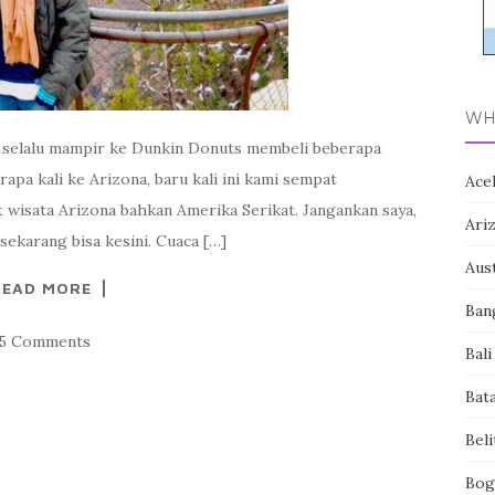
WH
sa selalu mampir ke Dunkin Donuts membeli beberapa
rapa kali ke Arizona, baru kali ini kami sempat
Ace
 wisata Arizona bahkan Amerika Serikat. Jangankan saya,
Ari
sekarang bisa kesini. Cuaca […]
Aust
READ MORE
Ban
15 Comments
Bali
Bat
Bel
Bog