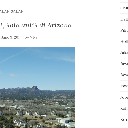
Chi
ALAN JALAN
Dall
, kota antik di Arizona
Fili
n
by
June 9, 2017
Vika
Hol
Jak
Jaw
Jaw
Jaw
Jep
Kal
Kor