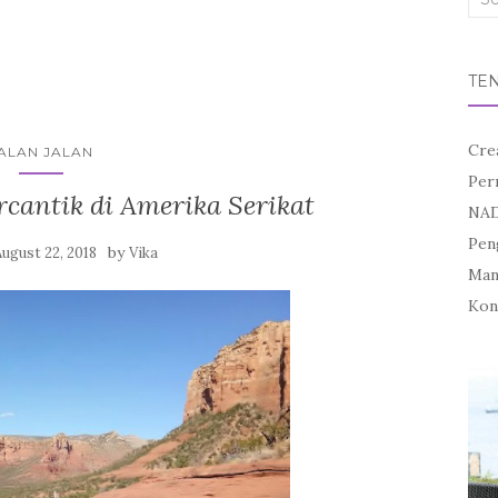
for:
TE
Cre
ALAN JALAN
Per
cantik di Amerika Serikat
NAD
Pen
by
August 22, 2018
Vika
Mand
Kon