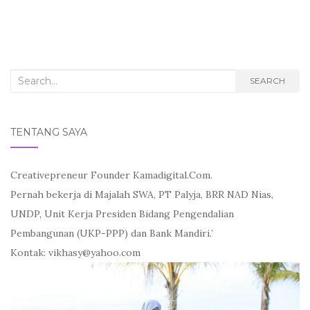
a
w
m
c
i
a
e
t
i
b
t
l
o
e
o
r
k
Search
SEARCH
for:
TENTANG SAYA
Creativepreneur Founder Kamadigital.Com.
Pernah bekerja di Majalah SWA, PT Palyja, BRR NAD Nias,
UNDP, Unit Kerja Presiden Bidang Pengendalian
Pembangunan (UKP-PPP) dan Bank Mandiri.’
Kontak: vikhasy@yahoo.com