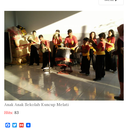
Anak Anak Sekolah Kuncup Melati
Hits:
83
F
T
G