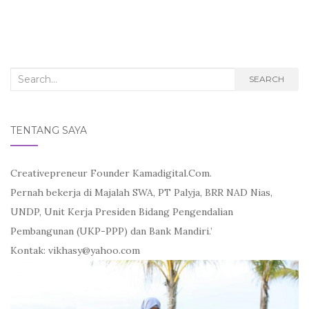
a
w
m
c
i
a
e
t
i
b
t
l
o
e
o
r
k
Search
SEARCH
for:
TENTANG SAYA
Creativepreneur Founder Kamadigital.Com.
Pernah bekerja di Majalah SWA, PT Palyja, BRR NAD Nias,
UNDP, Unit Kerja Presiden Bidang Pengendalian
Pembangunan (UKP-PPP) dan Bank Mandiri.’
Kontak: vikhasy@yahoo.com