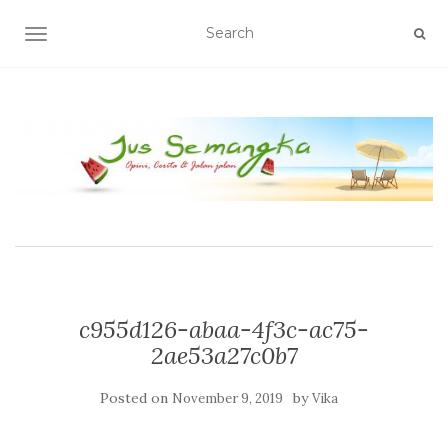
TOGGLE NAVIGATION
c955d126-abaa-4f3c-ac75-
2ae53a27c0b7
Posted on
by
November 9, 2019
Vika