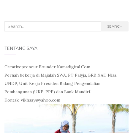
e
t
i
b
t
l
o
e
o
r
k
Search
SEARCH
for:
TENTANG SAYA
Creativepreneur Founder Kamadigital.Com.
Pernah bekerja di Majalah SWA, PT Palyja, BRR NAD Nias,
UNDP, Unit Kerja Presiden Bidang Pengendalian
Pembangunan (UKP-PPP) dan Bank Mandiri.’
Kontak: vikhasy@yahoo.com