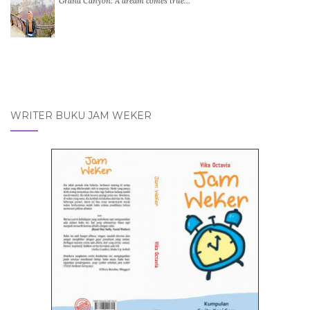
Grand Canyon: A dream comes true…
WRITER BUKU JAM WEKER