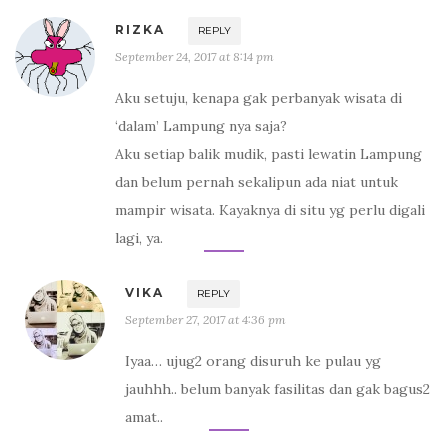
RIZKA
REPLY
September 24, 2017 at 8:14 pm
Aku setuju, kenapa gak perbanyak wisata di
‘dalam’ Lampung nya saja?
Aku setiap balik mudik, pasti lewatin Lampung
dan belum pernah sekalipun ada niat untuk
mampir wisata. Kayaknya di situ yg perlu digali
lagi, ya.
VIKA
REPLY
September 27, 2017 at 4:36 pm
Iyaa… ujug2 orang disuruh ke pulau yg
jauhhh.. belum banyak fasilitas dan gak bagus2
amat..