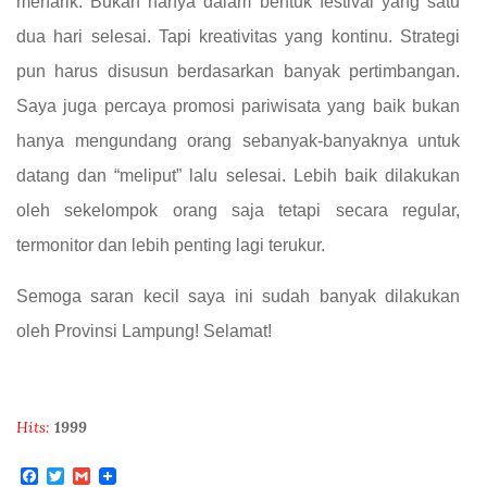
menarik. Bukan hanya dalam bentuk festival yang satu
dua hari selesai. Tapi kreativitas yang kontinu. Strategi
pun harus disusun berdasarkan banyak pertimbangan.
Saya juga percaya promosi pariwisata yang baik bukan
hanya mengundang orang sebanyak-banyaknya untuk
datang dan “meliput” lalu selesai. Lebih baik dilakukan
oleh sekelompok orang saja tetapi secara regular,
termonitor dan lebih penting lagi terukur.
Semoga saran kecil saya ini sudah banyak dilakukan
oleh Provinsi Lampung! Selamat!
Hits:
1999
F
T
G