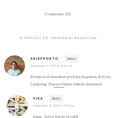
a
w
m
c
i
a
e
t
i
b
t
l
Comments (15)
o
e
o
r
k
15 REPLIES TO “EKSPEDISI KRAKATOA”
ARIEFPOKTO
REPLY
September 17, 2017 at 11:45 am
Setuju soal masukan perkaya kegiatan di Kota
Lampung. Supaya bahan tulisan maksimal.
VIKA
REPLY
September 17, 2017 at 2:54 pm
iyaaa…tetep harus kreatif..