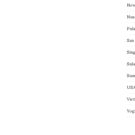
New
Nus
Pul
San
Sin
Sul
Sum
US
Vie
Yog