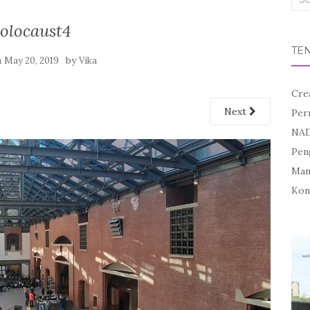
for:
olocaust4
TE
n
by
May 20, 2019
Vika
Cre
Next
Per
NAD
Pen
Mand
Kon