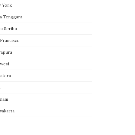
 York
a Tenggara
au Seribu
 Francisco
gapura
awesi
atera
A
tnam
yakarta