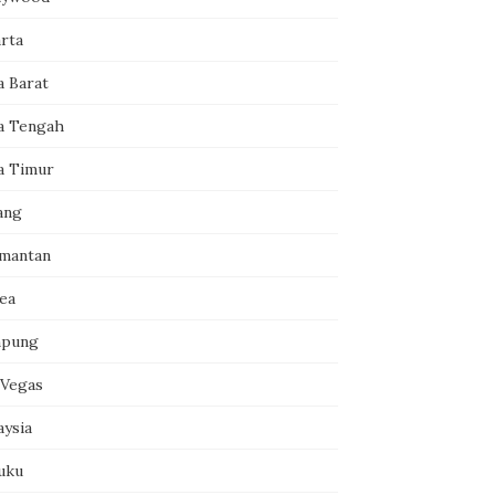
arta
a Barat
a Tengah
a Timur
ang
imantan
ea
pung
 Vegas
aysia
uku