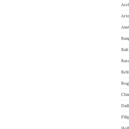
Ace
Ari
Aust
Ban
Bali
Bat
Bel
Bog
Chi
Dall
Fili
Hol