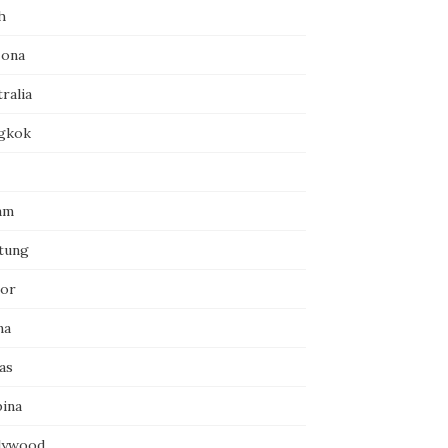
h
zona
ralia
gkok
am
itung
or
na
as
pina
lywood