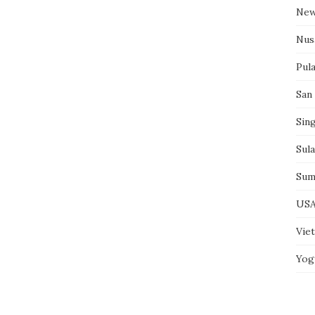
New
Nus
Pul
San
Sin
Sul
Sum
US
Vie
Yog