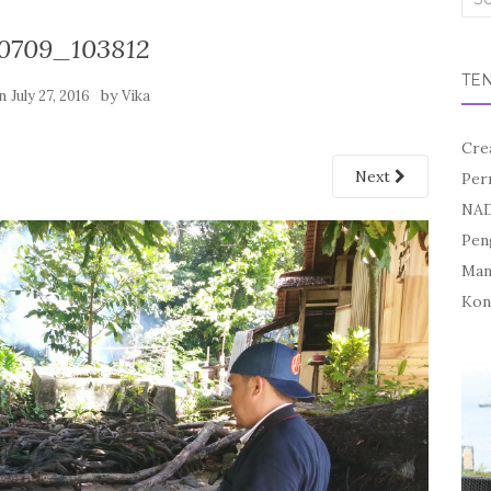
for:
0709_103812
TE
on
by
July 27, 2016
Vika
Cre
Next
Per
NAD
Pen
Mand
Kon