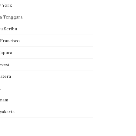
 York
a Tenggara
au Seribu
 Francisco
gapura
awesi
atera
A
tnam
yakarta