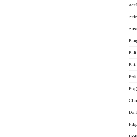
Ace
Ari
Aust
Ban
Bali
Bat
Bel
Bog
Chi
Dall
Fili
Hol