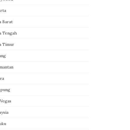
arta
a Barat
a Tengah
a Timur
ang
imantan
ea
pung
 Vegas
aysia
uku