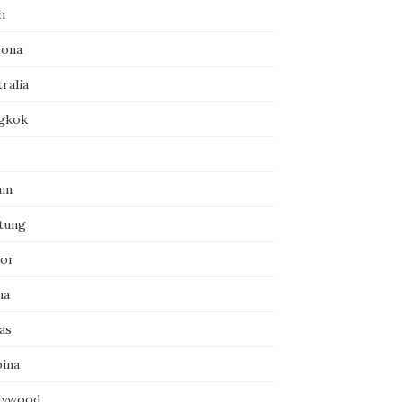
h
zona
ralia
gkok
am
itung
or
na
as
pina
lywood