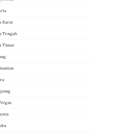
arta
a Barat
a Tengah
a Timur
ang
imantan
ea
pung
 Vegas
aysia
uku