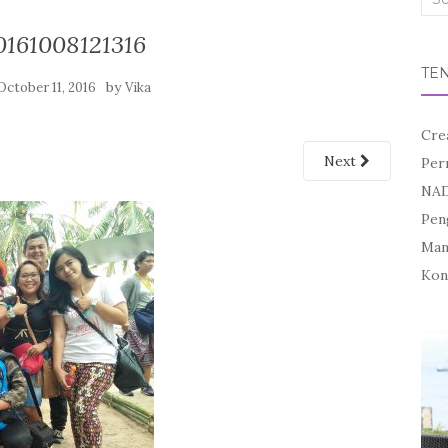
for:
161008121316
TE
by
October 11, 2016
Vika
Cre
Next
Per
NAD
Pen
Mand
Kon