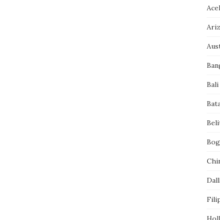
Ace
Ari
Aust
Ban
Bali
Bat
Bel
Bog
Chi
Dall
Fili
Hol