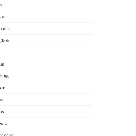
h
zona
ralia
gkok
am
itung
or
na
as
pina
lywood