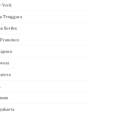
 York
a Tenggara
au Seribu
 Francisco
gapura
awesi
atera
A
tnam
yakarta