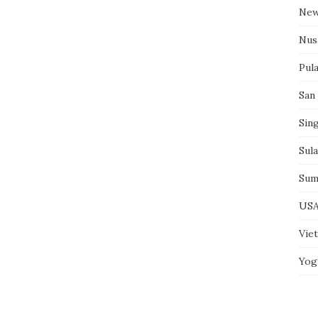
New
Nus
Pul
San
Sin
Sul
Sum
US
Vie
Yog