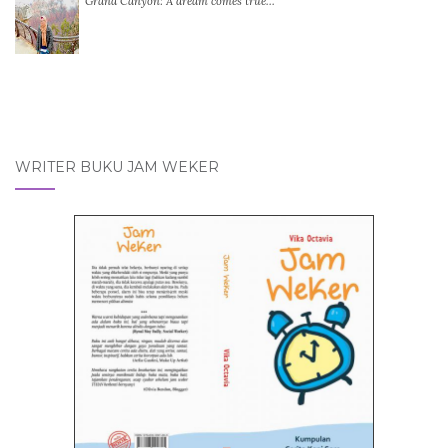
Grand Canyon: A dream comes true…
WRITER BUKU JAM WEKER