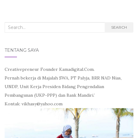
e
t
i
b
t
l
o
e
o
r
k
Search
SEARCH
for:
TENTANG SAYA
Creativepreneur Founder Kamadigital.Com.
Pernah bekerja di Majalah SWA, PT Palyja, BRR NAD Nias,
UNDP, Unit Kerja Presiden Bidang Pengendalian
Pembangunan (UKP-PPP) dan Bank Mandiri.’
Kontak: vikhasy@yahoo.com