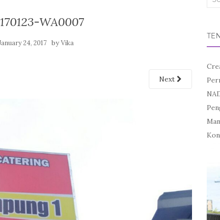
for:
170123-WA0007
TE
by
January 24, 2017
Vika
Cre
Next
Per
NAD
Pen
Mand
Kon