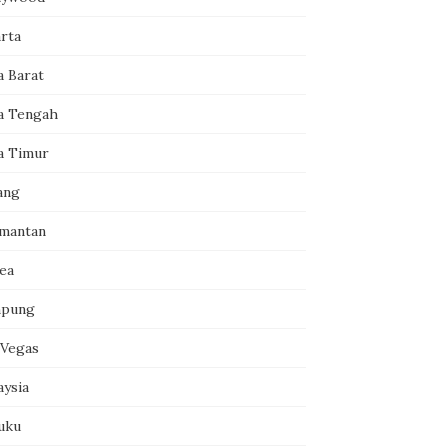
arta
a Barat
a Tengah
a Timur
ang
imantan
ea
pung
 Vegas
aysia
uku