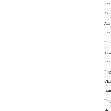
Ace
Ari
Aust
Ban
Bali
Bat
Bel
Bog
Chi
Dall
Fili
Hol