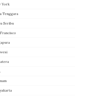
 York
a Tenggara
au Seribu
 Francisco
gapura
awesi
atera
A
tnam
yakarta