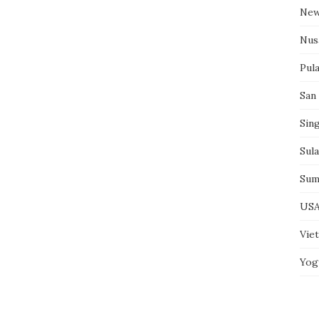
New
Nus
Pul
San
Sin
Sul
Sum
US
Vie
Yog