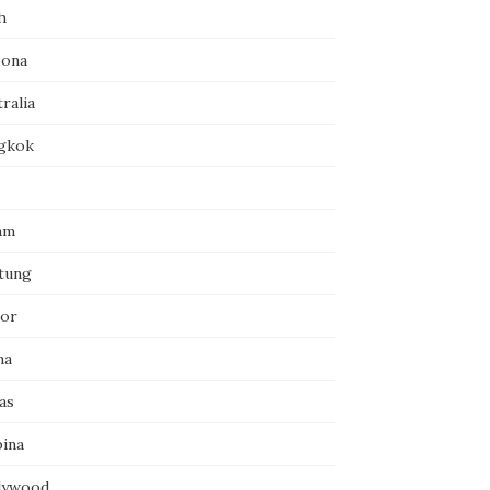
h
zona
ralia
gkok
am
itung
or
na
as
pina
lywood