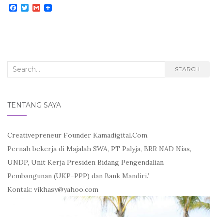
F
T
G
a
w
m
c
i
a
e
t
i
b
t
l
o
e
o
r
k
Search
SEARCH
for:
TENTANG SAYA
Creativepreneur Founder Kamadigital.Com.
Pernah bekerja di Majalah SWA, PT Palyja, BRR NAD Nias,
UNDP, Unit Kerja Presiden Bidang Pengendalian
Pembangunan (UKP-PPP) dan Bank Mandiri.’
Kontak: vikhasy@yahoo.com