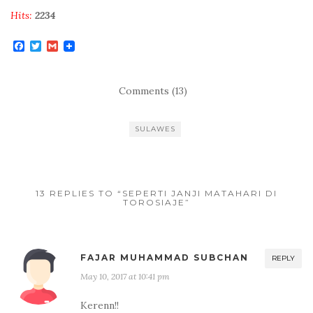
Hits:
2234
F
T
G
a
w
m
c
i
a
e
t
i
b
t
l
Comments (13)
o
e
o
r
k
SULAWES
13 REPLIES TO “SEPERTI JANJI MATAHARI DI
TOROSIAJE”
FAJAR MUHAMMAD SUBCHAN
REPLY
May 10, 2017 at 10:41 pm
Kerenn!!