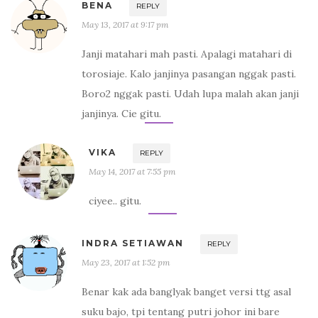
BENA
REPLY
May 13, 2017 at 9:17 pm
Janji matahari mah pasti. Apalagi matahari di
torosiaje. Kalo janjinya pasangan nggak pasti.
Boro2 nggak pasti. Udah lupa malah akan janji
janjinya. Cie gitu.
VIKA
REPLY
May 14, 2017 at 7:55 pm
ciyee.. gitu.
INDRA SETIAWAN
REPLY
May 23, 2017 at 1:52 pm
Benar kak ada banglyak banget versi ttg asal
suku bajo, tpi tentang putri johor ini bare