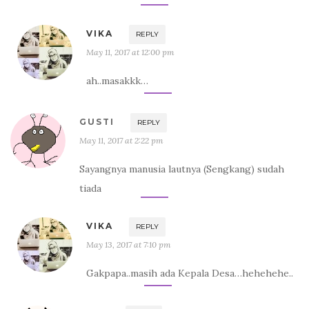
VIKA
REPLY
May 11, 2017 at 12:00 pm
ah..masakkk…
GUSTI
REPLY
May 11, 2017 at 2:22 pm
Sayangnya manusia lautnya (Sengkang) sudah
tiada
VIKA
REPLY
May 13, 2017 at 7:10 pm
Gakpapa..masih ada Kepala Desa…hehehehe..