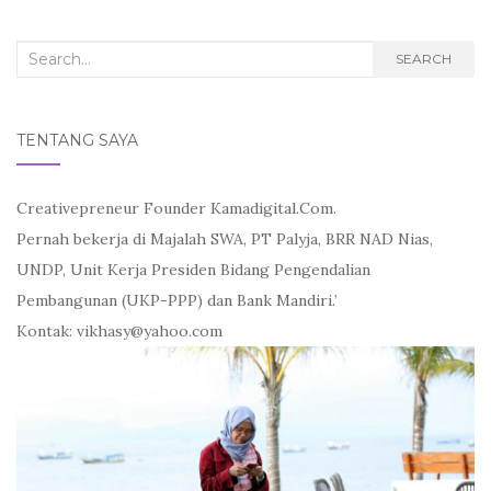
o
e
o
r
k
Search
SEARCH
for:
TENTANG SAYA
Creativepreneur Founder Kamadigital.Com.
Pernah bekerja di Majalah SWA, PT Palyja, BRR NAD Nias,
UNDP, Unit Kerja Presiden Bidang Pengendalian
Pembangunan (UKP-PPP) dan Bank Mandiri.’
Kontak: vikhasy@yahoo.com