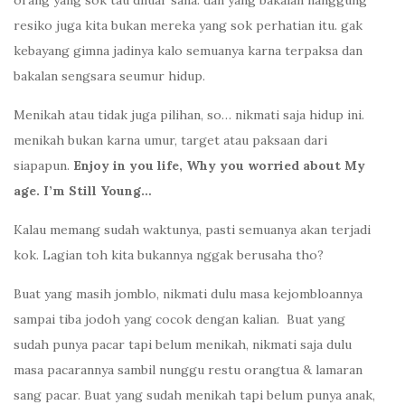
orang yang sok tau diluar sana. dan yang bakalan nanggung
resiko juga kita bukan mereka yang sok perhatian itu. gak
kebayang gimna jadinya kalo semuanya karna terpaksa dan
bakalan sengsara seumur hidup.
Menikah atau tidak juga pilihan, so… nikmati saja hidup ini.
menikah bukan karna umur, target atau paksaan dari
siapapun.
Enjoy in you life, Why you worried about My
age. I’m Still Young…
Kalau memang sudah waktunya, pasti semuanya akan terjadi
kok. Lagian toh kita bukannya nggak berusaha tho?
Buat yang masih jomblo, nikmati dulu masa kejombloannya
sampai tiba jodoh yang cocok dengan kalian. Buat yang
sudah punya pacar tapi belum menikah, nikmati saja dulu
masa pacarannya sambil nunggu restu orangtua & lamaran
sang pacar. Buat yang sudah menikah tapi belum punya anak,