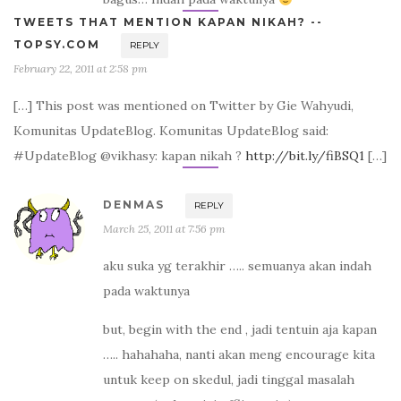
TWEETS THAT MENTION KAPAN NIKAH? --
TOPSY.COM
REPLY
February 22, 2011 at 2:58 pm
[…] This post was mentioned on Twitter by Gie Wahyudi,
Komunitas UpdateBlog. Komunitas UpdateBlog said:
#UpdateBlog @vikhasy: kapan nikah ?
http://bit.ly/fiBSQ1
[…]
DENMAS
REPLY
March 25, 2011 at 7:56 pm
aku suka yg terakhir ….. semuanya akan indah
pada waktunya
but, begin with the end , jadi tentuin aja kapan
….. hahahaha, nanti akan meng encourage kita
untuk keep on skedul, jadi tinggal masalah