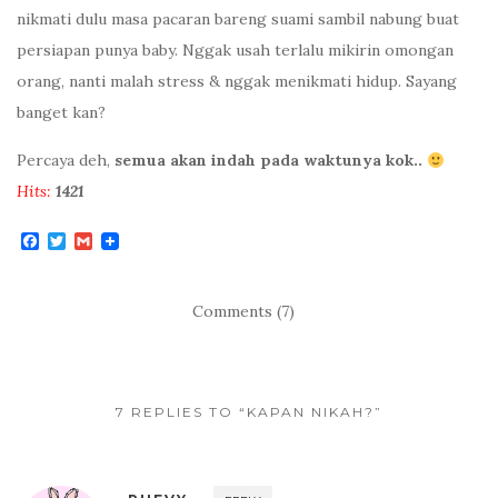
nikmati dulu masa pacaran bareng suami sambil nabung buat
persiapan punya baby. Nggak usah terlalu mikirin omongan
orang, nanti malah stress & nggak menikmati hidup. Sayang
banget kan?
Percaya deh,
semua akan indah pada waktunya kok..
Hits:
1421
F
T
G
a
w
m
c
i
a
e
t
i
b
t
l
Comments (7)
o
e
o
r
k
7 REPLIES TO “KAPAN NIKAH?”