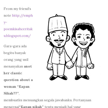
From my friend’s
note
http://emph
y-
poemkisahceritak
u.blogspot.com/
Gara-gara ada
begitu banyak
orang yang usil
menanyakan
anot
her classic
question about a
woman “Kapan
Nikah??”
,
membuatku menuangkan segala jawabanku. Pertanyaan
mengenai
“Kapan nikah”
tentu menjadi hal yang