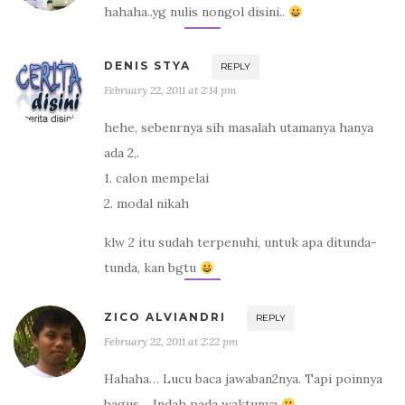
hahaha..yg nulis nongol disini..
DENIS STYA
REPLY
February 22, 2011 at 2:14 pm
hehe, sebenrnya sih masalah utamanya hanya
ada 2,.
1. calon mempelai
2. modal nikah
klw 2 itu sudah terpenuhi, untuk apa ditunda-
tunda, kan bgtu
ZICO ALVIANDRI
REPLY
February 22, 2011 at 2:22 pm
Hahaha… Lucu baca jawaban2nya. Tapi poinnya
bagus… Indah pada waktunya