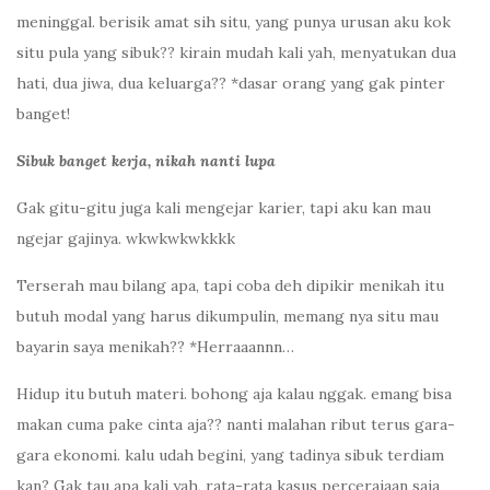
meninggal. berisik amat sih situ, yang punya urusan aku kok
situ pula yang sibuk?? kirain mudah kali yah, menyatukan dua
hati, dua jiwa, dua keluarga?? *dasar orang yang gak pinter
banget!
Sibuk banget kerja, nikah nanti lupa
Gak gitu-gitu juga kali mengejar karier, tapi aku kan mau
ngejar gajinya. wkwkwkwkkkk
Terserah mau bilang apa, tapi coba deh dipikir menikah itu
butuh modal yang harus dikumpulin, memang nya situ mau
bayarin saya menikah?? *Herraaannn…
Hidup itu butuh materi. bohong aja kalau nggak. emang bisa
makan cuma pake cinta aja?? nanti malahan ribut terus gara-
gara ekonomi. kalu udah begini, yang tadinya sibuk terdiam
kan? Gak tau apa kali yah, rata-rata kasus perceraiaan saja