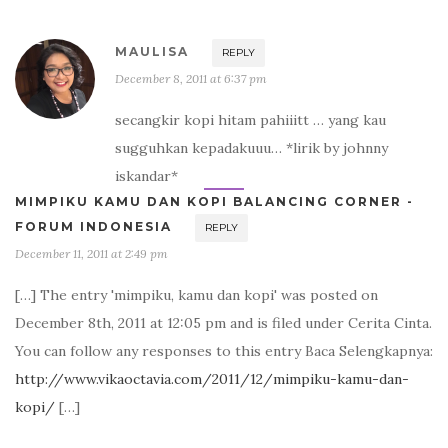
MAULISA
REPLY
December 8, 2011 at 6:37 pm
secangkir kopi hitam pahiiitt … yang kau
sugguhkan kepadakuuu… *lirik by johnny
iskandar*
MIMPIKU KAMU DAN KOPI BALANCING CORNER -
FORUM INDONESIA
REPLY
December 11, 2011 at 2:49 pm
[…] The entry 'mimpiku, kamu dan kopi' was posted on
December 8th, 2011 at 12:05 pm and is filed under Cerita Cinta.
You can follow any responses to this entry Baca Selengkapnya:
http://www.vikaoctavia.com/2011/12/mimpiku-kamu-dan-
kopi/
[…]