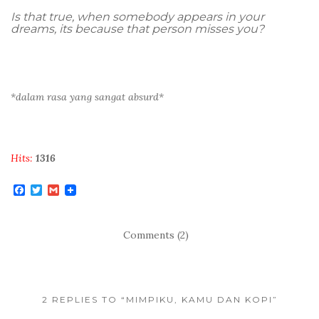
Is that true, when somebody appears in your
dreams, its because that person misses you?
*dalam rasa yang sangat absurd*
Hits:
1316
F
T
G
a
w
m
c
i
a
e
t
i
b
t
l
Comments (2)
o
e
o
r
k
2 REPLIES TO “MIMPIKU, KAMU DAN KOPI”