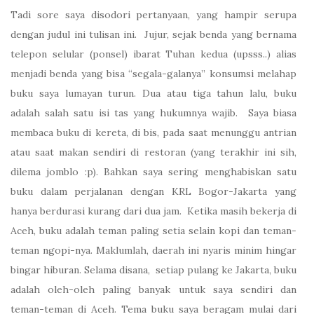
Tadi sore saya disodori pertanyaan, yang hampir serupa
dengan judul ini tulisan ini.
Jujur, sejak benda yang bernama
telepon selular (ponsel) ibarat Tuhan kedua (upsss..) alias
menjadi benda yang bisa “segala-galanya” konsumsi melahap
buku saya lumayan turun.
Dua atau tiga tahun lalu, buku
adalah salah satu isi tas yang hukumnya wajib.
Saya biasa
membaca buku di kereta, di bis, pada saat menunggu antrian
atau saat makan sendiri di restoran (yang terakhir ini sih,
dilema jomblo :p). Bahkan saya sering menghabiskan satu
buku dalam perjalanan dengan KRL Bogor-Jakarta yang
hanya berdurasi kurang dari dua jam.
Ketika masih bekerja di
Aceh, buku adalah teman paling setia selain kopi dan teman-
teman ngopi-nya. Maklumlah, daerah ini nyaris minim hingar
bingar hiburan. Selama disana,
setiap pulang ke Jakarta, buku
adalah oleh-oleh paling banyak untuk saya sendiri dan
teman-teman di Aceh. Tema buku saya beragam mulai dari