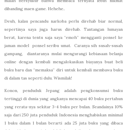
malah bersyukur bahwa membaca ternyata lebih nikmat
dibanding maen game. Hehehe..
Deuh, kalau pencandu narkoba perlu direhab biar normal,
sepertinya saya juga harus direhab. Tantangan lumayan
berat, karena tentu saja saya “emoh” mengganti ponsel ke
jaman model
ponsel seribu umat. Caranya sih susah-susah
gampang,
di
antaranya mulai mengurangi kebiasaan belanja
online dengan kembali mengalokasikan biayanya buat beli
buku baru dan “memaksa” diri untuk kembali membawa buku
di dalam tas seperti dulu. Wismilak!
Konon, penduduk Jepang adalah pengkonsumsi buku
tertinggi di dunia yang angkanya mencapai 40 buku pertahun
yang rerata-nya sekitar 3-4 buku per bulan. Seandainya 10%
saja dari 250 juta penduduk Indonesia menghabiskan minimal
1 buku dalam 1 bulan berarti ada 25 juta buku yang dibaca