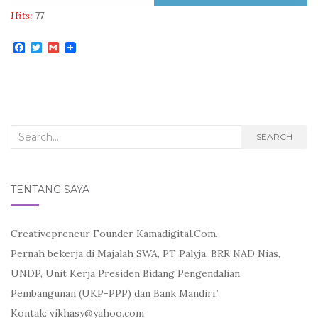
Hits:
77
F
T
G
a
w
m
c
i
a
e
t
i
b
t
l
o
e
o
r
k
Search
SEARCH
for:
TENTANG SAYA
Creativepreneur Founder Kamadigital.Com.
Pernah bekerja di Majalah SWA, PT Palyja, BRR NAD Nias,
UNDP, Unit Kerja Presiden Bidang Pengendalian
Pembangunan (UKP-PPP) dan Bank Mandiri.’
Kontak: vikhasy@yahoo.com