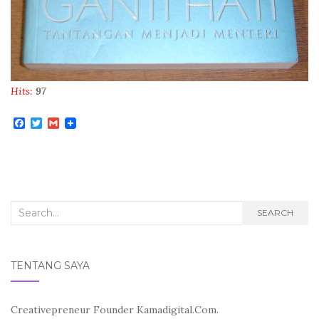
Hits:
97
F
T
G
a
w
m
c
i
a
e
t
i
b
t
l
o
e
o
r
k
Search
SEARCH
for:
TENTANG SAYA
Creativepreneur Founder Kamadigital.Com.