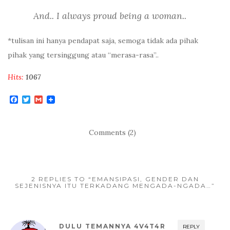
And.. I always proud being a woman..
*tulisan ini hanya pendapat saja, semoga tidak ada pihak
pihak yang tersinggung atau “merasa-rasa”..
Hits:
1067
F
T
G
a
w
m
c
i
a
e
t
i
b
t
l
Comments (2)
o
e
o
r
k
2 REPLIES TO “EMANSIPASI, GENDER DAN
SEJENISNYA ITU TERKADANG MENGADA-NGADA…”
DULU TEMANNYA 4V4T4R
REPLY