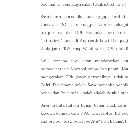
Padahal itu semuanya salah total.
(Disclaimer)
Saya hanya mau sedikit menanggapi “keributan
Gunawan (BG) calon tunggal Kapolri sebagai 
proper test dari DPR. Kemudian beredar ra
“interview” menjadi Wapres Jokowi. Dan pagi
Widjojanto (BW) yang Wakil Ketua KPK oleh B
Lalu kemana saya akan mendaratkan du
pemberantasan korupsi tanpa kompromi. Namu
mengatakan KPK (baca: personilnya) tidak 
Polri. Tidak sama sekali. Saya mencoba berpik
benar dan Polri selalu salah adalah double st
Saya ini buta hukum, benar-benar tidak tahu a
kecewa dengan cara KPK menetapkan BG sebag
and proper test. Boleh begitu? Boleh banget 