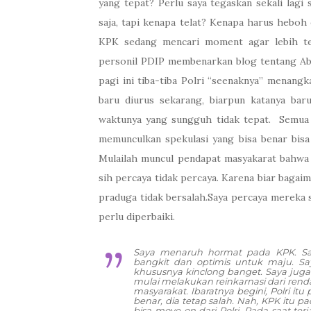
yang tepat? Perlu saya tegaskan sekali lagi
saja, tapi kenapa telat? Kenapa harus heboh 
KPK sedang mencari moment agar lebih ter
personil PDIP membenarkan blog tentang Abr
pagi ini tiba-tiba Polri “seenaknya” menang
baru diurus sekarang, biarpun katanya baru
waktunya yang sungguh tidak tepat. Semua 
memunculkan spekulasi yang bisa benar bisa s
Mulailah muncul pendapat masyakarat bahwa ad
sih percaya tidak percaya. Karena biar baga
praduga tidak bersalah.Saya percaya mereka
perlu diperbaiki.
Saya menaruh hormat pada KPK. Sa
bangkit dan optimis untuk maju. Sa
khususnya kinclong banget. Saya juga
mulai melakukan reinkarnasi dari ren
masyarakat. Ibaratnya begini, Polri itu
benar, dia tetap salah. Nah, KPK itu 
bisa move on dari Polri. Pada saat te