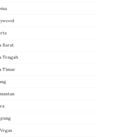
pina
lywood
arta
a Barat
a Tengah
a Timur
ang
imantan
ea
pung
 Vegas