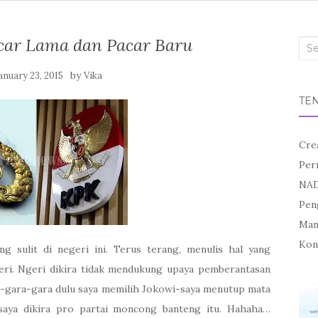
acar Lama dan Pacar Baru
Sea
for:
by
anuary 23, 2015
Vika
TE
Cre
Per
NAD
Pen
Mand
Kon
ing sulit di negeri ini. Terus terang, menulis hal yang
eri. Ngeri dikira tidak mendukung upaya pemberantasan
ra -gara-gara dulu saya memilih Jokowi-saya menutup mata
i saya dikira pro partai moncong banteng itu. Hahaha…