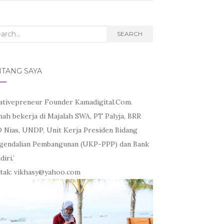
rch
SEARCH
NTANG SAYA
ativepreneur Founder Kamadigital.Com.
nah bekerja di Majalah SWA, PT Palyja, BRR
 Nias, UNDP, Unit Kerja Presiden Bidang
gendalian Pembangunan (UKP-PPP) dan Bank
iri.’
tak: vikhasy@yahoo.com