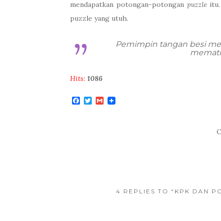
mendapatkan potongan-potongan
puzzle
itu
puzzle yang utuh.
Pemimpin tangan besi mem
mematik
Hits:
1086
F
T
G
a
w
m
c
i
a
e
t
i
b
t
l
C
o
e
o
r
k
4 REPLIES TO “KPK DAN 