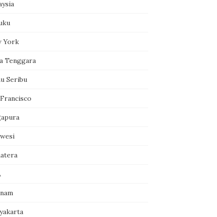
aysia
uku
 York
a Tenggara
au Seribu
 Francisco
gapura
awesi
atera
A
tnam
yakarta