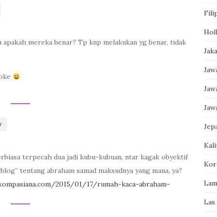
Fili
Hol
u apakah mereka benar? Tp knp melakukan yg benar, tidak
Jak
Jaw
aoke
Jaw
Jaw
Y
Jep
Kal
rbiasa terpecah dua jadi kubu-kubuan, ntar kagak obyektif
Kor
“blog” tentang abraham samad maksudnya yang mana, ya?
Lam
k.kompasiana.com/2015/01/17/rumah-kaca-abraham-
Las