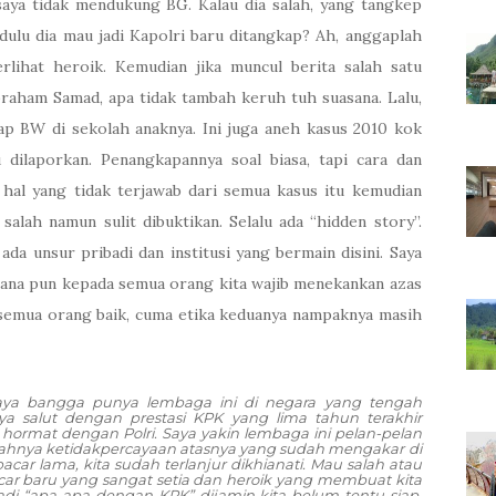
 saya tidak mendukung BG. Kalau dia salah, yang tangkep
dulu dia mau jadi Kapolri baru ditangkap? Ah, anggaplah
lihat heroik. Kemudian jika muncul berita salah satu
aham Samad, apa tidak tambah keruh tuh suasana. Lalu,
kap BW di sekolah anaknya. Ini juga aneh kasus 2010 kok
 dilaporkan. Penangkapannya soal biasa, tapi cara dan
hal yang tidak terjawab dari semua kasus itu kemudian
alah namun sulit dibuktikan. Selalu ada “hidden story”.
a unsur pribadi dan institusi yang bermain disini. Saya
imana pun kepada semua orang kita wajib menekankan azas
 semua orang baik, cuma etika keduanya nampaknya masih
ya bangga punya lembaga ini di negara yang tengah
ya salut dengan prestasi KPK yang lima tahun terakhir
 hormat dengan Polri. Saya yakin lembaga ini pelan-pelan
dahnya ketidakpercayaan atasnya yang sudah mengakar di
 pacar lama, kita sudah terlanjur dikhianati. Mau salah atau
pacar baru yang sangat setia dan heroik yang membuat kita
rjadi “apa-apa dengan KPK” dijamin kita belum tentu siap.