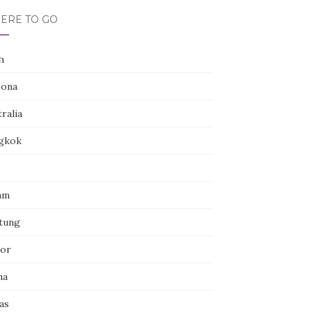
ERE TO GO
h
zona
ralia
gkok
am
itung
or
na
as