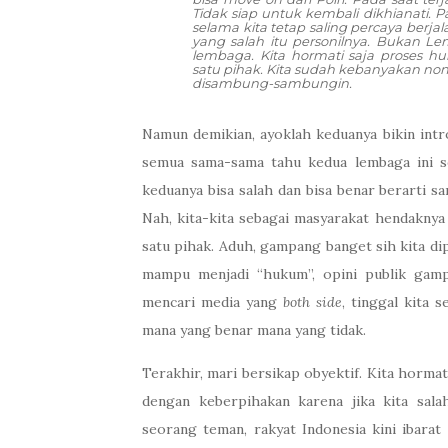
Tidak siap untuk kembali dikhianati. P
selama kita tetap saling percaya berja
yang salah itu personilnya. Bukan L
lembaga. Kita hormati saja proses 
satu pihak. Kita sudah kebanyakan non
disambung-sambungin.
Namun demikian, ayoklah keduanya bikin intr
semua sama-sama tahu kedua lembaga ini s
keduanya bisa salah dan bisa benar berarti s
Nah, kita-kita sebagai masyarakat hendakny
satu pihak. Aduh, gampang banget sih kita dip
mampu menjadi “hukum”, opini publik gamp
mencari media yang
both side
, tinggal kita 
mana yang benar mana yang tidak.
Terakhir, mari bersikap obyektif. Kita horma
dengan keberpihakan karena jika kita sal
seorang teman, rakyat Indonesia kini ibara