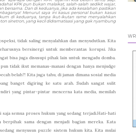
adahal KPK pun bukan malaikat, salah-salah sedikit wajar,
lan bersama. Dan di keduanya, jika ada kesalahan pastikan
embaganya! Menurut saya ini kasus personal bukan kasus
hukum di keduanya, tanpa ikut-ikutan rame menyalahkan
ton sinetron, yang kecil didramatisasi yang gak nyambung
WR
ospeksi, tidak saling menyalahkan dan menyudutkan. Kita
eharusnya bersinergi untuk memberantas korupsi. Jika
angat bisa juga disusupi pihak lain untuk mengadu domba.
a pun tidak ikut memanas-manasi dengan hanya menjudge
ecah belah?! Kita juga tahu, di jaman dimana sosial media
ang banget digiring ke satu arah. Sudah sangat sulit
sendiri yang pintar-pintar mencerna kata media, memilah
ti saja semua proses hukum yang sedang terjadi.Hati-hati
ah berpihak sama dengan menjadi bagian mereka. Kata
t sedang menyusun puzzle sistem hukum kita. Kita mulai