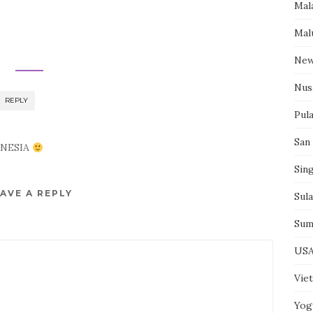
Mal
Mal
New
Nus
REPLY
Pul
San
DONESIA
Sin
AVE A REPLY
Sul
Sum
US
Vie
Yog