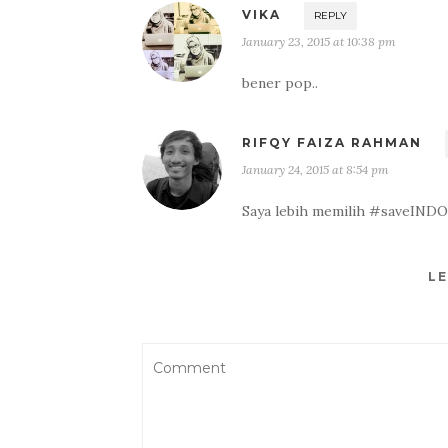
VIKA
REPLY
January 23, 2015 at 10:38 pm
bener pop..
RIFQY FAIZA RAHMAN
January 24, 2015 at 8:54 pm
Saya lebih memilih #saveIN
LE