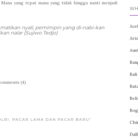
. Mana yang tepat mana yang tidak hingga nanti menjadi
WH
Ace
atikan nyali, pemimpin yang di-nabi-kan
an nalar (Sujiwo Tedjo)
Ari
Aust
Ban
Bali
omments (4)
Bat
Bel
Bog
POLRI, PACAR LAMA DAN PACAR BARU”
Chi
Dall