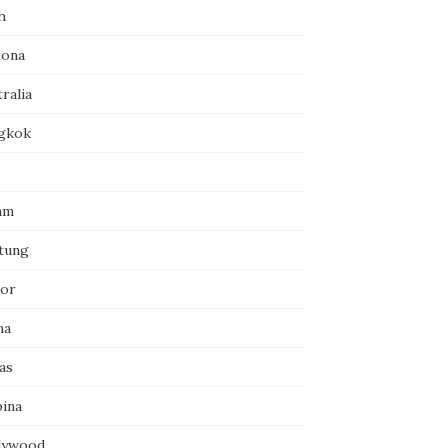
h
zona
ralia
gkok
am
itung
or
na
as
pina
lywood