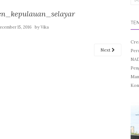
for:
en_kepulauan_selayar
TE
by
ecember 15, 2016
Vika
Cre
Next
Per
NAD
Pen
Mand
Kon