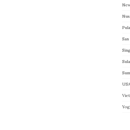
New
Nus
Pul
San
Sin
Sul
Sum
US
Vie
Yog