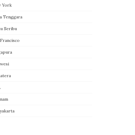
 York
a Tenggara
au Seribu
 Francisco
gapura
awesi
atera
A
tnam
yakarta