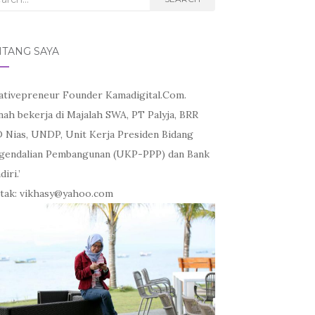
NTANG SAYA
ativepreneur Founder Kamadigital.Com.
nah bekerja di Majalah SWA, PT Palyja, BRR
 Nias, UNDP, Unit Kerja Presiden Bidang
gendalian Pembangunan (UKP-PPP) dan Bank
iri.’
tak: vikhasy@yahoo.com