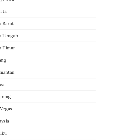
arta
a Barat
a Tengah
a Timur
ang
imantan
ea
pung
 Vegas
aysia
uku