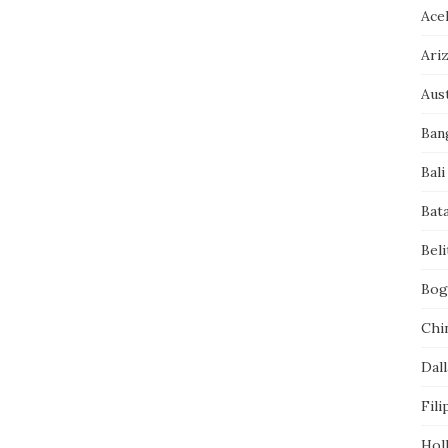
Ace
Ari
Aust
Ban
Bali
Bat
Bel
Bog
Chi
Dall
Fili
Hol