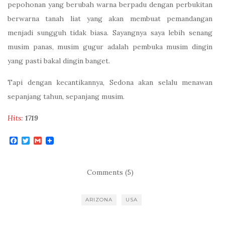
pepohonan yang berubah warna berpadu dengan perbukitan
berwarna tanah liat yang akan membuat pemandangan
menjadi sungguh tidak biasa. Sayangnya saya lebih senang
musim panas, musim gugur adalah pembuka musim dingin
yang pasti bakal dingin banget.
Tapi dengan kecantikannya, Sedona akan selalu menawan
sepanjang tahun, sepanjang musim.
Hits:
1719
F
T
G
a
w
m
c
i
a
e
t
i
b
t
l
Comments (5)
o
e
o
r
k
ARIZONA
USA