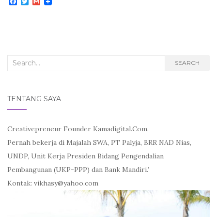
F
T
G
a
w
m
c
i
a
e
t
i
b
t
l
o
e
o
r
k
Search
SEARCH
for:
TENTANG SAYA
Creativepreneur Founder Kamadigital.Com.
Pernah bekerja di Majalah SWA, PT Palyja, BRR NAD Nias,
UNDP, Unit Kerja Presiden Bidang Pengendalian
Pembangunan (UKP-PPP) dan Bank Mandiri.’
Kontak: vikhasy@yahoo.com