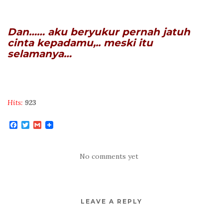
Dan…… aku beryukur pernah jatuh
cinta kepadamu,.. meski itu
selamanya…
Hits:
923
F
T
G
a
w
m
c
i
a
e
t
i
b
t
l
No comments yet
o
e
o
r
k
LEAVE A REPLY