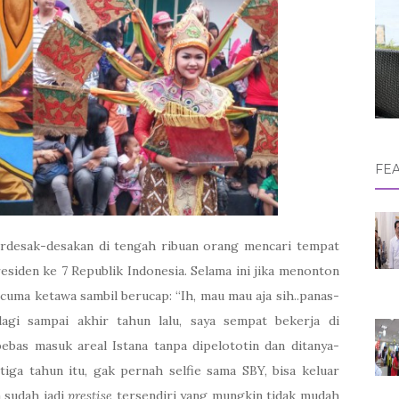
FE
erdesak-desakan di tengah ribuan orang mencari tempat
esiden ke 7 Republik Indonesia. Selama ini jika menonton
 cuma ketawa sambil berucap: “Ih, mau mau aja sih..panas-
lagi sampai akhir tahun lalu, saya sempat bekerja di
ebas masuk areal Istana tanpa dipelototin dan ditanya-
iga tahun itu, gak pernah selfie sama SBY, bisa keluar
a sudah jadi
prestise
tersendiri yang mungkin tidak mudah