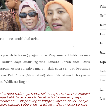
Fili
Hol
Jak
Jaw
aspamres sudah bahagia..
Jaw
Jaw
a pas di belakang pagar betis Paspamres. Huhh..rasanya
Jep
 keluar saya sibuk ngetes kamera keren tadi. Utak
ya Paspamresnya ramah-ramah, malah saya sempat bercanda
Kal
akan Pak Anies (Mendikbud) dan Pak Ahmad Heryawan
Kor
ya, Walikota Bogor.
Lam
n kamera tadi, saya sama sekali lupa bahwa Pak Jokowi
aya balik badan dan Ia tepat ada di belakang saya,
Las
salaman! Sumpah kaget banget, karena beliau hanya
ukan barisan seberangnya (di kiri). Duhhh..gak sempet