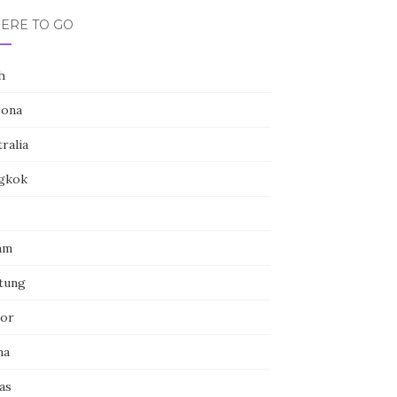
ERE TO GO
h
zona
ralia
gkok
am
itung
or
na
as