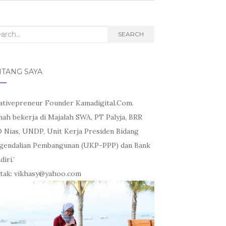
rch
SEARCH
NTANG SAYA
ativepreneur Founder Kamadigital.Com.
nah bekerja di Majalah SWA, PT Palyja, BRR
 Nias, UNDP, Unit Kerja Presiden Bidang
gendalian Pembangunan (UKP-PPP) dan Bank
iri.’
tak: vikhasy@yahoo.com