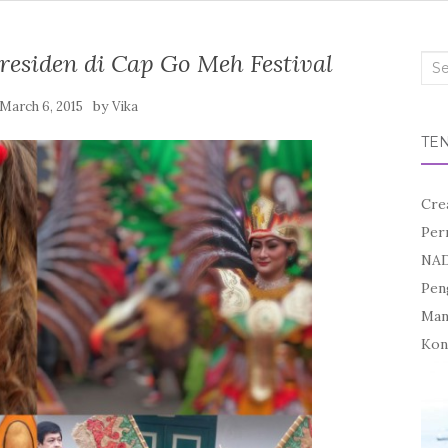
residen di Cap Go Meh Festival
Sea
for:
by
March 6, 2015
Vika
TE
Cre
Per
NAD
Pen
Mand
Kon