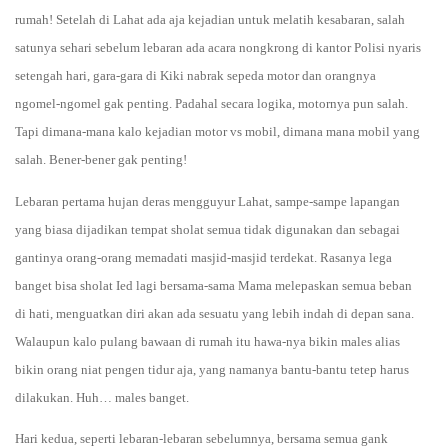
rumah! Setelah di Lahat ada aja kejadian untuk melatih kesabaran, salah
satunya sehari sebelum lebaran ada acara nongkrong di kantor Polisi nyaris
setengah hari, gara-gara di Kiki nabrak sepeda motor dan orangnya
ngomel-ngomel gak penting. Padahal secara logika, motornya pun salah.
Tapi dimana-mana kalo kejadian motor vs mobil, dimana mana mobil yang
salah. Bener-bener gak penting!
Lebaran pertama hujan deras mengguyur Lahat, sampe-sampe lapangan
yang biasa dijadikan tempat sholat semua tidak digunakan dan sebagai
gantinya orang-orang memadati masjid-masjid terdekat. Rasanya lega
banget bisa sholat Ied lagi bersama-sama Mama melepaskan semua beban
di hati, menguatkan diri akan ada sesuatu yang lebih indah di depan sana.
Walaupun kalo pulang bawaan di rumah itu hawa-nya bikin males alias
bikin orang niat pengen tidur aja, yang namanya bantu-bantu tetep harus
dilakukan. Huh… males banget.
Hari kedua, seperti lebaran-lebaran sebelumnya, bersama semua gank