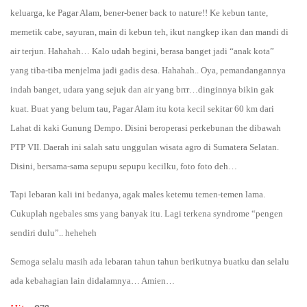
keluarga, ke Pagar Alam, bener-bener back to nature!! Ke kebun tante,
memetik cabe, sayuran, main di kebun teh, ikut nangkep ikan dan mandi di
air terjun. Hahahah… Kalo udah begini, berasa banget jadi “anak kota”
yang tiba-tiba menjelma jadi gadis desa. Hahahah.. Oya, pemandangannya
indah banget, udara yang sejuk dan air yang brrr…dinginnya bikin gak
kuat. Buat yang belum tau, Pagar Alam itu kota kecil sekitar 60 km dari
Lahat di kaki Gunung Dempo. Disini beroperasi perkebunan the dibawah
PTP VII. Daerah ini salah satu unggulan wisata agro di Sumatera Selatan.
Disini, bersama-sama sepupu sepupu kecilku, foto foto deh…
Tapi lebaran kali ini bedanya, agak males ketemu temen-temen lama.
Cukuplah ngebales sms yang banyak itu. Lagi terkena syndrome “pengen
sendiri dulu”.. heheheh
Semoga selalu masih ada lebaran tahun tahun berikutnya buatku dan selalu
ada kebahagian lain didalamnya… Amien…