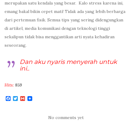
merupakan satu kendala yang besar. Kalo stress karena ini,
emang bakal bikin cepet mati! Tidak ada yang lebih berharga
dari pertemuan fisik. Semua tips yang sering didengungkan
di artikel, media komunikasi dengan teknologi tinggi
sekalipun tidak bisa menggantikan arti nyata kehadiran
seseorang.
Dan aku nyaris menyerah untuk
ini..
Hits:
859
F
T
G
a
w
m
c
i
a
e
t
i
b
t
l
No comments yet
o
e
o
r
k