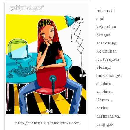
Ini curcol
soal
kejenuhan
dengan
seseorang.
Kejenuhan
itu ternyata
efeknya
buruk banget
saudara-
saudara..
Hemm…
cerita
darimana ya,
http://remaja.suaramerdeka.com
yang gak