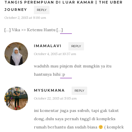
TANGIS PEREMPUAN DI LUAR KAMAR | THE UBER
JOURNEY
REPLY
October 2, 2015 at 9:00 am
[…] Vika >> Ketemu Hantu […]
IMAMALAVI
REPLY
October 4, 2015 at 10:37 am
waduhh mau pinjem duit mungkin ya itu
hantunya hihi :p
MYSUKMANA
REPLY
October 22, 2015 at 5:05 am
ini komentar juga pas subuh, tapi gak takut
dong..dulu saya pernah tnggl di kompleks
rumah berhantu dan sudah biasa
( komplek