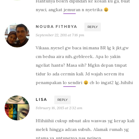
Hantunya boleh dipindah ke kosan ku ga, buat
nyuci, angkat jemuran n nyetrika
NOURA FITHRYA
REPLY
September 22, 2011 at 7:16 pm
Vikaaa..nyesel gw baca ini.mana BR lg k jkt,gw
cm bedua aira nih..gebleeek.. Apa lo yakin
ngeliat hantu? Masa sih? Mgkn depan tmpat
tidur lo ada cermin kali. Jd wajah serem itu
penampakan lo sendiri
cb lo ingat2 lg..hihihi
LISA
REPLY
February 16, 2015 at 2:32 am
HIihiiihii cukup mbuat aku waswas yg kerap kali
melek hingga adzan subuh.. Alamak rumah yg
ptama ya..untungnya pas nginep