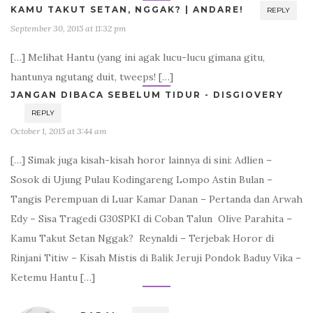
KAMU TAKUT SETAN, NGGAK? | ANDARE!
REPLY
September 30, 2015 at 11:32 pm
[…] Melihat Hantu (yang ini agak lucu-lucu gimana gitu,
hantunya ngutang duit, tweeps! […]
JANGAN DIBACA SEBELUM TIDUR - DISGIOVERY
REPLY
October 1, 2015 at 3:44 am
[…] Simak juga kisah-kisah horor lainnya di sini: Adlien –
Sosok di Ujung Pulau Kodingareng Lompo Astin Bulan –
Tangis Perempuan di Luar Kamar Danan – Pertanda dan Arwah
Edy – Sisa Tragedi G30SPKI di Coban Talun Olive Parahita –
Kamu Takut Setan Nggak? Reynaldi – Terjebak Horor di
Rinjani Titiw – Kisah Mistis di Balik Jeruji Pondok Baduy Vika –
Ketemu Hantu […]