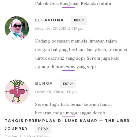
Pabrik Gula Bangunan Belanda) hihihi
ELFAVIONA
REPLY
December 28, 2015 at 4:13 pm
Kadang perasaan manusia lumayan tajam
dengan hal yang berbau alam ghaib, terutama
untuk daerah2 yang sepi. Serem juga kalo
nginep di homestay yang sepi
BUNGA
REPLY
October 6, 2016 at 11:11 pm
Serem Juga, kalo benar ketemu hantu
benaran,,moga moga jangan deeeh
TANGIS PEREMPUAN DI LUAR KAMAR — THE UBER
JOURNEY
REPLY
October 18, 2019 at 2:08 pm