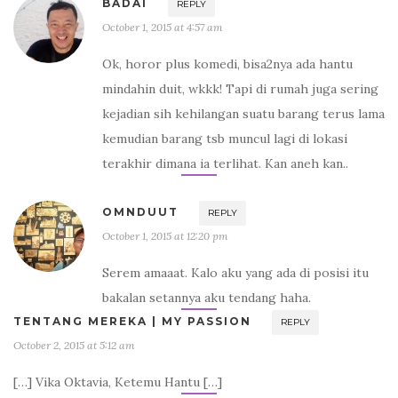
BADAI
REPLY
October 1, 2015 at 4:57 am
Ok, horor plus komedi, bisa2nya ada hantu
mindahin duit, wkkk! Tapi di rumah juga sering
kejadian sih kehilangan suatu barang terus lama
kemudian barang tsb muncul lagi di lokasi
terakhir dimana ia terlihat. Kan aneh kan..
OMNDUUT
REPLY
October 1, 2015 at 12:20 pm
Serem amaaat. Kalo aku yang ada di posisi itu
bakalan setannya aku tendang haha.
TENTANG MEREKA | MY PASSION
REPLY
October 2, 2015 at 5:12 am
[…] Vika Oktavia, Ketemu Hantu […]