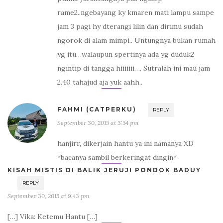
rame2..ngebayang ky kmaren mati lampu sampe
jam 3 pagi hy dterangi lilin dan dirimu sudah
ngorok di alam mimpi.. Untungnya bukan rumah
yg itu…walaupun spertinya ada yg duduk2
ngintip di tangga hiiiiiii…. Sutralah ini mau jam
2.40 tahajud aja yuk aahh..
FAHMI (CATPERKU)
REPLY
September 30, 2015 at 3:54 pm
hanjirr, dikerjain hantu ya ini namanya XD
*bacanya sambil berkeringat dingin*
KISAH MISTIS DI BALIK JERUJI PONDOK BADUY
REPLY
September 30, 2015 at 9:43 pm
[…] Vika: Ketemu Hantu […]