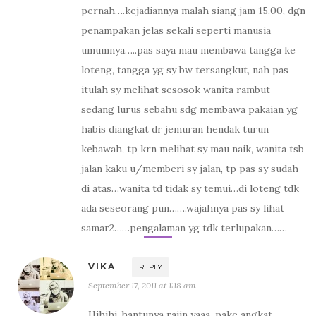
pernah….kejadiannya malah siang jam 15.00, dgn
penampakan jelas sekali seperti manusia
umumnya…..pas saya mau membawa tangga ke
loteng, tangga yg sy bw tersangkut, nah pas
itulah sy melihat sesosok wanita rambut
sedang lurus sebahu sdg membawa pakaian yg
habis diangkat dr jemuran hendak turun
kebawah, tp krn melihat sy mau naik, wanita tsb
jalan kaku u/memberi sy jalan, tp pas sy sudah
di atas…wanita td tidak sy temui…di loteng tdk
ada seseorang pun…….wajahnya pas sy lihat
samar2……pengalaman yg tdk terlupakan……
VIKA
REPLY
September 17, 2011 at 1:18 am
Hihihi..hantunya rajin yaaa, pake angkat