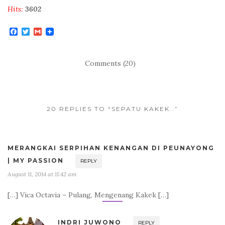
Hits:
3602
F
T
G
a
w
m
c
i
a
e
t
i
b
t
l
Comments (20)
o
e
o
r
k
20 REPLIES TO “SEPATU KAKEK..”
MERANGKAI SERPIHAN KENANGAN DI PEUNAYONG
| MY PASSION
REPLY
August 11, 2014 at 11:42 am
[…] Vica Octavia – Pulang, Mengenang Kakek […]
INDRI JUWONO
REPLY