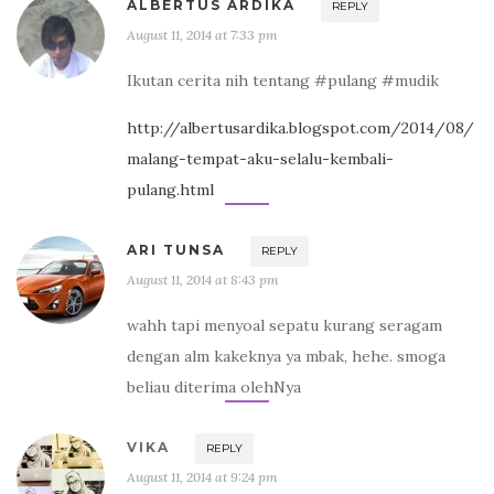
ALBERTUS ARDIKA
REPLY
August 11, 2014 at 7:33 pm
Ikutan cerita nih tentang #pulang #mudik
http://albertusardika.blogspot.com/2014/08/
malang-tempat-aku-selalu-kembali-
pulang.html
ARI TUNSA
REPLY
August 11, 2014 at 8:43 pm
wahh tapi menyoal sepatu kurang seragam
dengan alm kakeknya ya mbak, hehe. smoga
beliau diterima olehNya
VIKA
REPLY
August 11, 2014 at 9:24 pm