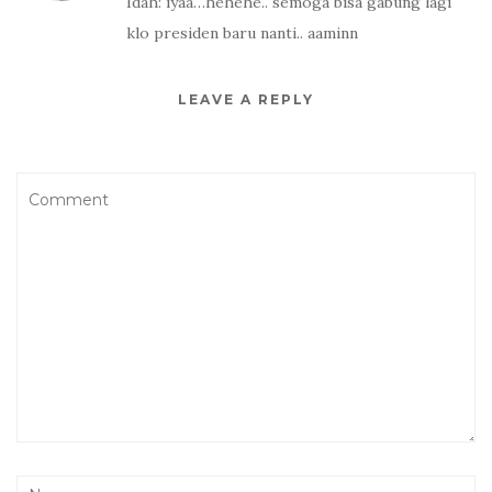
Idah: iyaa…hehehe.. semoga bisa gabung lagi
klo presiden baru nanti.. aaminn
LEAVE A REPLY