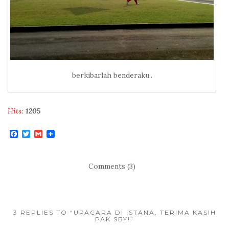
berkibarlah benderaku..
Hits:
1205
F
T
G
a
w
m
c
i
a
e
t
i
b
t
l
Comments (3)
o
e
o
r
k
3 REPLIES TO “UPACARA DI ISTANA, TERIMA KASIH
PAK SBY!”