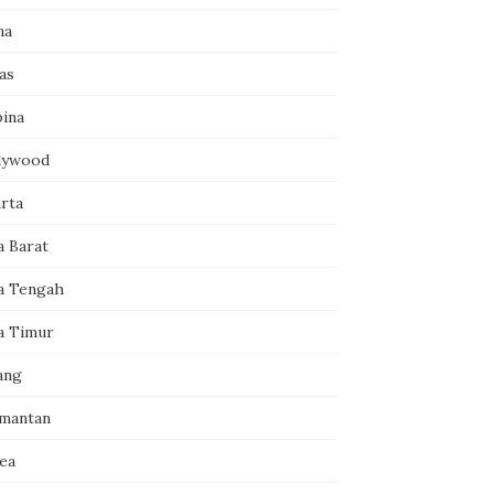
na
as
pina
lywood
arta
a Barat
a Tengah
a Timur
ang
imantan
ea