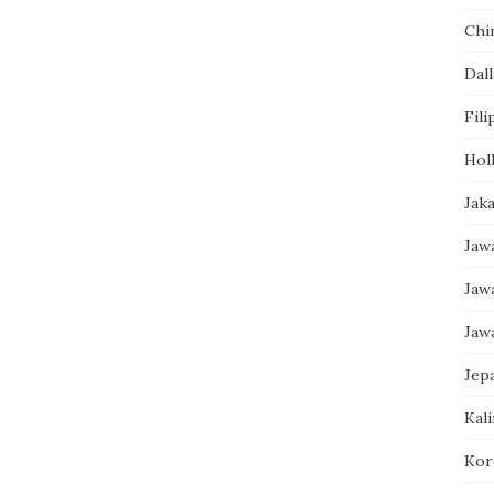
Chi
Dall
Fili
Hol
Jak
Jaw
Jaw
Jaw
Jep
Kal
Kor