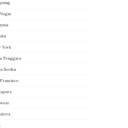
pung
 Vegas
aysia
uku
 York
a Tenggara
au Seribu
 Francisco
gapura
awesi
atera
A