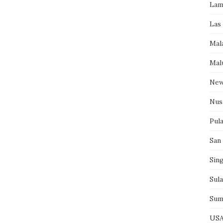
Lam
Las
Mal
Mal
New
Nus
Pul
San
Sin
Sul
Sum
US