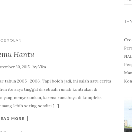
for:
TE
Cre
OBROLAN
Per
emu Hantu
NAD
Pen
by
ptember 30, 2015
Vika
Mand
r tahun 2005 -2006. Tapi boleh jadi, ini salah satu cerita
Kon
hun itu saya tinggal di sebuah rumah kontrakan di
an yang menyeramkan, karena rumahnya di kompleks
mang lebih sering sendiri […]
READ MORE