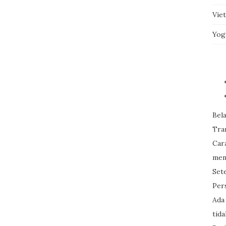
Vie
Yog
Bel
Tran
Car
men
Set
Per
Ada
tid