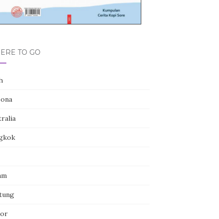
ERE TO GO
h
zona
ralia
gkok
am
itung
or