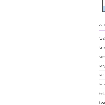
WH
Ace
Ari
Aust
Ban
Bali
Bat
Bel
Bog