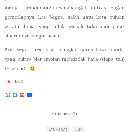
menjadi pemandangan yang sangat kontras dengan
gemerlapnya Las Vegas, salah satu kota tujuan
wisata dunia, yang tidak pernah tidur dan pajak
hiburannya sangat besar.
Bye, Vegas…next visit mungkin harus bawa modal
yang cukup biar impian mendadak kaya (siapa tau)
terwujud…
Hits:
1542
F
T
G
a
w
m
c
i
a
e
t
i
b
t
l
Comment (1)
o
e
o
r
k
LAS VEGAS
USA