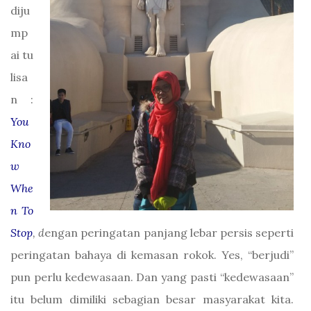
diju
mp
ai tu
lisa
n :
You
Kno
w
Whe
n To
Stop
, d
engan peringatan panjang lebar persis seperti
peringatan bahaya di kemasan rokok. Yes, “berjudi”
pun perlu kedewasaan. Dan yang pasti “kedewasaan”
itu belum dimiliki sebagian besar masyarakat kita.