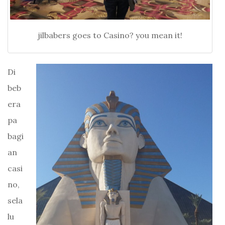
jilbabers goes to Casino? you mean it!
Di
beb
era
pa
bagi
an
casi
no,
sela
lu