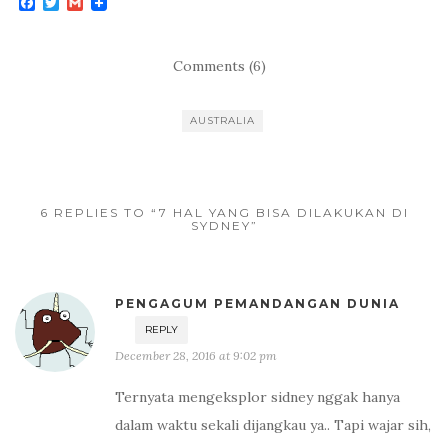
F
T
G
a
w
m
c
i
a
e
t
i
b
t
l
Comments (6)
o
e
o
r
k
AUSTRALIA
6 REPLIES TO “7 HAL YANG BISA DILAKUKAN DI
SYDNEY”
PENGAGUM PEMANDANGAN DUNIA
REPLY
December 28, 2016 at 9:02 pm
Ternyata mengeksplor sidney nggak hanya
dalam waktu sekali dijangkau ya.. Tapi wajar sih,