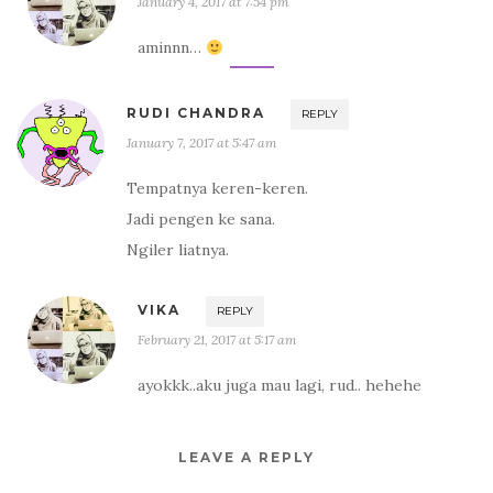
January 4, 2017 at 7:54 pm
aminnn…
RUDI CHANDRA
REPLY
January 7, 2017 at 5:47 am
Tempatnya keren-keren.
Jadi pengen ke sana.
Ngiler liatnya.
VIKA
REPLY
February 21, 2017 at 5:17 am
ayokkk..aku juga mau lagi, rud.. hehehe
LEAVE A REPLY