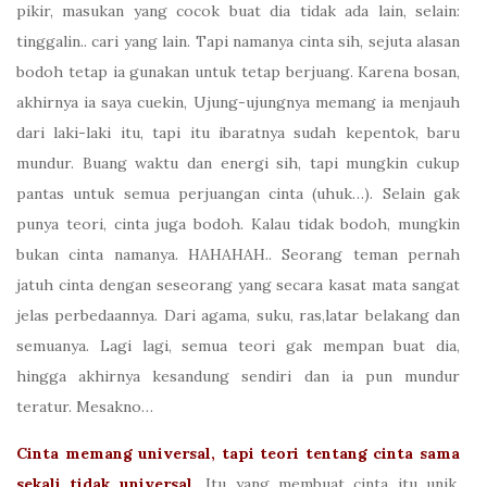
pikir, masukan yang cocok buat dia tidak ada lain, selain:
tinggalin.. cari yang lain. Tapi namanya cinta sih, sejuta alasan
bodoh tetap ia gunakan untuk tetap berjuang. Karena bosan,
akhirnya ia saya cuekin, Ujung-ujungnya memang ia menjauh
dari laki-laki itu, tapi itu ibaratnya sudah kepentok, baru
mundur. Buang waktu dan energi sih, tapi mungkin cukup
pantas untuk semua perjuangan cinta (uhuk…). Selain gak
punya teori, cinta juga bodoh. Kalau tidak bodoh, mungkin
bukan cinta namanya. HAHAHAH.. Seorang teman pernah
jatuh cinta dengan seseorang yang secara kasat mata sangat
jelas perbedaannya. Dari agama, suku, ras,latar belakang dan
semuanya. Lagi lagi, semua teori gak mempan buat dia,
hingga akhirnya kesandung sendiri dan ia pun mundur
teratur. Mesakno…
Cinta memang universal, tapi teori tentang cinta sama
sekali tidak universal.
Itu yang membuat cinta itu unik.