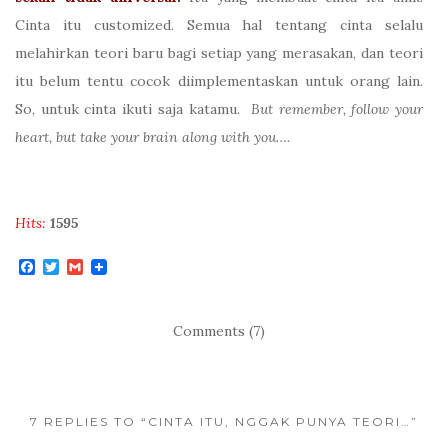
Cinta itu customized. Semua hal tentang cinta selalu
melahirkan teori baru bagi setiap yang merasakan, dan teori
itu belum tentu cocok diimplementaskan untuk orang lain.
So, untuk cinta ikuti saja katamu.
But remember, follow your
heart, but take your brain along with you….
Hits:
1595
F
T
G
a
w
m
c
i
a
e
t
i
b
t
l
Comments (7)
o
e
o
r
k
7 REPLIES TO “CINTA ITU, NGGAK PUNYA TEORI…”