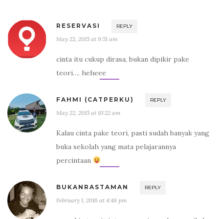
RESERVASI
REPLY
May 22, 2015 at 9:51 am
cinta itu cukup dirasa, bukan dipikir pake
teori…. heheee
FAHMI (CATPERKU)
REPLY
May 22, 2015 at 10:22 am
Kalau cinta pake teori, pasti sudah banyak yang
buka sekolah yang mata pelajarannya
percintaan
BUKANRASTAMAN
REPLY
February 1, 2016 at 4:48 pm