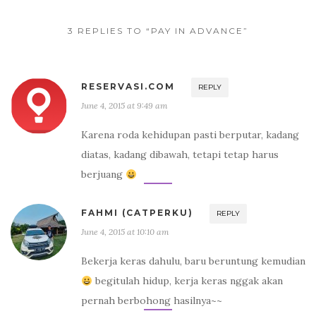
k
3 REPLIES TO “PAY IN ADVANCE”
RESERVASI.COM
REPLY
June 4, 2015 at 9:49 am
Karena roda kehidupan pasti berputar, kadang
diatas, kadang dibawah, tetapi tetap harus
berjuang
FAHMI (CATPERKU)
REPLY
June 4, 2015 at 10:10 am
Bekerja keras dahulu, baru beruntung kemudian
begitulah hidup, kerja keras nggak akan
pernah berbohong hasilnya~~