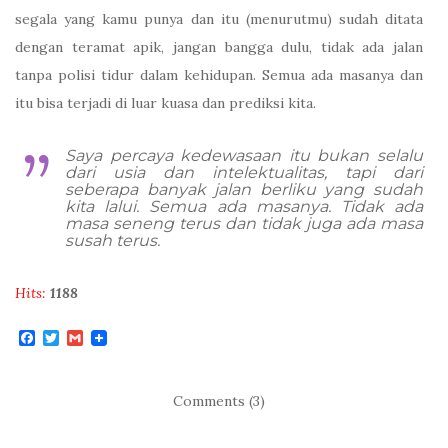
segala yang kamu punya dan itu (menurutmu) sudah ditata
dengan teramat apik, jangan bangga dulu, tidak ada jalan
tanpa polisi tidur dalam kehidupan. Semua ada masanya dan
itu bisa terjadi di luar kuasa dan prediksi kita.
Saya percaya kedewasaan itu bukan selalu
dari usia dan intelektualitas, tapi dari
seberapa banyak jalan berliku yang sudah
kita lalui. Semua ada masanya. Tidak ada
masa seneng terus dan tidak juga ada masa
susah terus.
Hits:
1188
F
T
G
a
w
m
c
i
a
e
t
i
b
t
l
Comments (3)
o
e
o
r