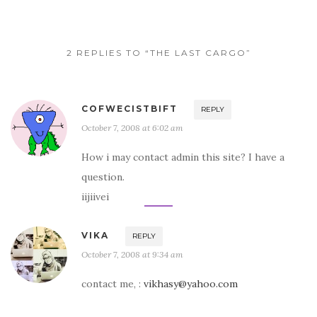
o
e
o
r
k
2 REPLIES TO “THE LAST CARGO”
COFWECISTBIFT
REPLY
October 7, 2008 at 6:02 am
How i may contact admin this site? I have a
question.
iijiivei
VIKA
REPLY
October 7, 2008 at 9:34 am
contact me, :
vikhasy@yahoo.com