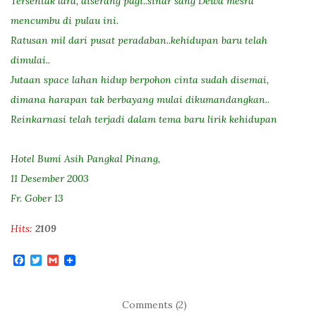
Tersentak lara, diserang pagi..sinar sang Dewa mesra
mencumbu di pulau ini.
Ratusan mil dari pusat peradaban..kehidupan baru telah
dimulai..
Jutaan space lahan hidup berpohon cinta sudah disemai,
dimana harapan tak berbayang mulai dikumandangkan..
Reinkarnasi telah terjadi dalam tema baru lirik kehidupan
Hotel Bumi Asih Pangkal Pinang,
11 Desember 2003
Fr. Gober 13
Hits:
2109
F
T
G
a
w
m
c
i
a
e
t
i
b
t
l
Comments (2)