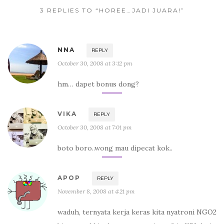
3 REPLIES TO “HOREE…JADI JUARA!”
NNA
REPLY
October 30, 2008 at 3:12 pm
hm… dapet bonus dong?
VIKA
REPLY
October 30, 2008 at 7:01 pm
boto boro..wong mau dipecat kok..
APOP
REPLY
November 8, 2008 at 4:21 pm
waduh, ternyata kerja keras kita nyatroni NGO2