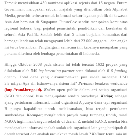
Terbaik menyisihkan 450 nominasi aplikasi sejenis dari 15 negara. Future
Government merupakan sebuah majalah yang diterbitkan oleh
Alphabet
Media, penerbit terbesar untuk informasi sektor layanan publik di kawasan
Asia dan berpusat di Singapura. FutureGov sendiri merupakan komunitas
regional terbesar bagi pejabat pemerintah, pendidikan dan kesehatan di
seluruh Asia Pasifik. Setelah lebih dari 5 tahun berjalan, komunitas dari
berbagai landasan telah mengayomi lebih dari 23.000 anggota – dan angka
ini terus bertambah. Penghargaan semacam ini, kabarnya merupakan yang
pertama diterima oleh lembaga pemerintahan di Indonesia.
Hingga Oktober 2008 pada sistem ini telah tercatat 1632 proyek yang
dilakukan oleh 540
implementing partner
serta didanai oleh 619
funding
agency
. Total dana yang dikomitmen-kan pun sudah mencapai USD
3,8 milyar Apa sih istimewanya sistem ini?
Pertama;
berakses worldwide
(
http://rand.brr.go.id
).
Kedua
open public dalam arti setiap organisasi
(NGO dan donor) bisa meng-update sendiri proyeknya.
Ketiga
;
sebagai
ajang pertukaran informasi; misal organisasi A punya dana tapi organisasi
B punya kapabilitas untuk melaksanakan, bisa terjadi pertukaran
sumberdaya.
Keempat;
menghindari proyek yang tumpang tindih, misal
NGO A ingin membangun sekolah di daerah Z, melalui RAND, mereka bisa
mendapatkan informasi apakah sudah ada organisasi lain yang berkiprah di
daerah tersebut dan apakah proyeknya masih layak ?
Kelima
; tentu saja ini