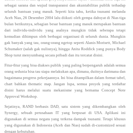
sebagai sarana dan wujud transparansi dan akuntabilitas publik terhadap
seluruh bantuan yang masuk. Seperti kita tahu, ketika tsunami melanda
Aceh Nias, 26 Desember 2004 lalu diikuti oleh gempa dahsyat di Nias tiga
bulan berikutnya, sebagian besar bantuan yang masuk merupakan bantuan
dari individu-individu yang asalnya mungkin tidak seberapa tetapi
kemudian dihimpun oleh berbagai organisasi di seluruh dunia. Mungkin
gak banyak yang tau, orang-orang ngetop seperti Alanis Morisett, Michael
Schumaker (salah gak nulisnya), hingga Anita Roddick yang punya Body
Shop turut menyumbang secara pribadi dan itu tercatat disini.
Fitur-fitur yang bisa diakses publik yang paling berpengaruh adalah semua
orang sedunia bisa tau siapa melakukan apa, dimana, duitnya darimana dan
bagaimana progress pekerjaannya. Ini bisa ditampilkan dalam format tabel,
chart bahkan thematic map. Jangan lupa, semua proyek yang terdaftar
disini harus melalui suatu mekanisme yang bernama Concept Note
Approval Workshop.
Sejatinya, RAND berbasis DAD, satu sistem yang dikembangkan oleh
Synergy, sebuah perusahaan IT yang berpusat di USA. Aplikasi ini
digunakan di semua negara yang terkena dampak tsunami. Tetapi khusus
yang digunakan di Indonesia (Aceh dan Nias) sudah di-customized sesuai
dengan kebutuhan.