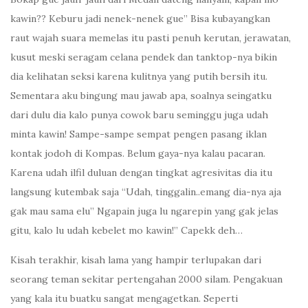
kawin?? Keburu jadi nenek-nenek gue” Bisa kubayangkan
raut wajah suara memelas itu pasti penuh kerutan, jerawatan,
kusut meski seragam celana pendek dan tanktop-nya bikin
dia kelihatan seksi karena kulitnya yang putih bersih itu.
Sementara aku bingung mau jawab apa, soalnya seingatku
dari dulu dia kalo punya cowok baru seminggu juga udah
minta kawin! Sampe-sampe sempat pengen pasang iklan
kontak jodoh di Kompas. Belum gaya-nya kalau pacaran.
Karena udah ilfil duluan dengan tingkat agresivitas dia itu
langsung kutembak saja “Udah, tinggalin..emang dia-nya aja
gak mau sama elu” Ngapain juga lu ngarepin yang gak jelas
gitu, kalo lu udah kebelet mo kawin!” Capekk deh…
Kisah terakhir, kisah lama yang hampir terlupakan dari
seorang teman sekitar pertengahan 2000 silam. Pengakuan
yang kala itu buatku sangat mengagetkan. Seperti