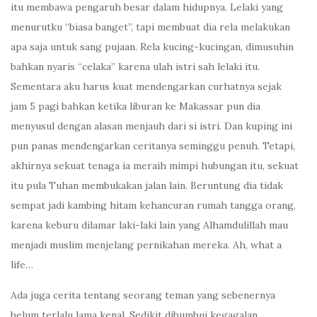
itu membawa pengaruh besar dalam hidupnya. Lelaki yang
menurutku “biasa banget”, tapi membuat dia rela melakukan
apa saja untuk sang pujaan. Rela kucing-kucingan, dimusuhin
bahkan nyaris “celaka” karena ulah istri sah lelaki itu.
Sementara aku harus kuat mendengarkan curhatnya sejak
jam 5 pagi bahkan ketika liburan ke Makassar pun dia
menyusul dengan alasan menjauh dari si istri. Dan kuping ini
pun panas mendengarkan ceritanya seminggu penuh. Tetapi,
akhirnya sekuat tenaga ia meraih mimpi hubungan itu, sekuat
itu pula Tuhan membukakan jalan lain. Beruntung dia tidak
sempat jadi kambing hitam kehancuran rumah tangga orang,
karena keburu dilamar laki-laki lain yang Alhamdulillah mau
menjadi muslim menjelang pernikahan mereka. Ah, what a
life…
Ada juga cerita tentang seorang teman yang sebenernya
belum terlalu lama kenal. Sedikit dibumbui kegagalan