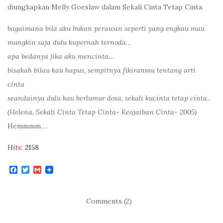
diungkapkan Melly Goeslaw dalam Sekali Cinta Tetap Cinta.
bagaimana bila aku bukan perawan seperti yang engkau mau
mungkin saja dulu kupernah ternoda…
apa bedanya jika aku mencinta…
bisakah bilau kau hapus, sempitnya fikiranmu tentang arti
cinta
seandainya dulu kau berlumur dosa, sekali kucinta tetap cinta..
(Helena, Sekali Cinta Tetap Cinta- Keajaiban Cinta- 2005)
Hemmmm….
Hits:
2158
F
T
G
a
w
m
c
i
a
e
t
i
b
t
l
Comments (2)
o
e
o
r