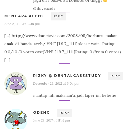
jaga diri, bisa-bisa kolesterol tinggi
@iloveaceh
MENGAPA ACEH?
REPLY
June 2, 2011 at 12:48 pm
[…]
http://www.vikaoctavia.com/2008/08/berburu-makan-
enak-di-banda-aceh/
VN:F [1.9.7_1111]please wait…Rating:
0.0/10 (0 votes cast)VN:F [1.9.7_1111]Rating: 0 (from 0 votes)
[…]
RIZKY @ DENTALCASESTUDY
REPLY
December 29, 2012 at 3:04 pm
mantap nih makanan’a, jadi laper ini hehehe
ODENG
REPLY
June 28, 2017 at 11:44 pm