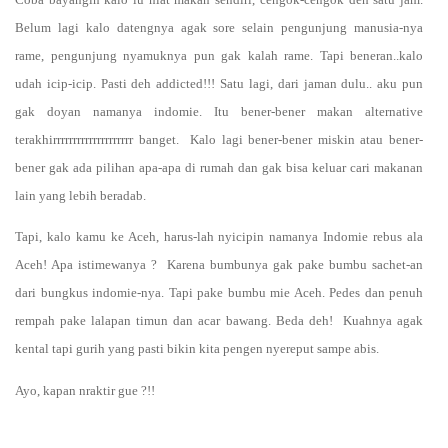
Belum lagi kalo datengnya agak sore selain pengunjung manusia-nya
rame, pengunjung nyamuknya pun gak kalah rame. Tapi beneran..kalo
udah icip-icip. Pasti deh addicted!!! Satu lagi, dari jaman dulu.. aku pun
gak doyan namanya indomie. Itu bener-bener makan alternative
terakhirrrrrrrrrrrrrrrrrrrr banget.
Kalo lagi bener-bener miskin atau bener-
bener gak ada pilihan apa-apa di rumah dan gak bisa keluar cari makanan
lain yang lebih beradab.
Tapi, kalo kamu ke Aceh, harus-lah nyicipin namanya Indomie rebus ala
Aceh! Apa istimewanya ?
Karena bumbunya gak pake bumbu sachet-an
dari bungkus indomie-nya. Tapi pake bumbu mie Aceh. Pedes dan penuh
rempah pake lalapan timun dan acar bawang. Beda deh!
Kuahnya agak
kental tapi gurih yang pasti bikin kita pengen nyereput sampe abis.
Ayo, kapan nraktir gue ?!!