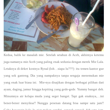
Kedua, balik ke masalah mie. Setelah setahun di Aceh, akhirnya ketemu
juga namanya mie Aceh yang paling enak sedunia dengan merek Mie Lala.
Letaknya di deket kostnya Rynal (loh…siapa lu??!!)
itu temen kantor gue
yang sok ganteng. Dia yang nampaknya tanpa sengaja menemukan mie
yang enak luar biasa ini.
Mie-nya disajikan dengan berbagai pilihan dari
ayam, daging, jamur hingga kepiting yang gede-gede. Yummy banget deh.
Minumnya air kelapa muda yang seger banget. Tapi gak enaknya,…ini
bener-bener menyiksa!! Nunggu pesenan datang bisa sampe satu jam!!
Coba bayangin kalo lu niat makan sendiri, cengok-cengok deh satu jam.