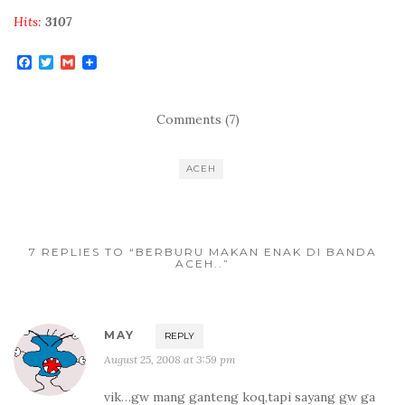
Hits:
3107
F
T
G
a
w
m
c
i
a
e
t
i
b
t
l
Comments (7)
o
e
o
r
k
ACEH
7 REPLIES TO “BERBURU MAKAN ENAK DI BANDA
ACEH..”
MAY
REPLY
August 25, 2008 at 3:59 pm
vik…gw mang ganteng koq,tapi sayang gw ga