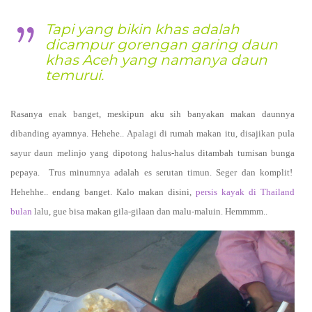
Tapi yang bikin khas adalah
dicampur gorengan garing daun
khas Aceh yang namanya daun
temurui.
Rasanya enak banget, meskipun aku sih banyakan makan daunnya
dibanding ayamnya. Hehehe.. Apalagi di rumah makan itu, disajikan pula
sayur daun melinjo yang dipotong halus-halus ditambah tumisan bunga
pepaya.
Trus minumnya adalah es serutan timun. Seger dan komplit!
Hehehhe.. endang banget. Kalo makan disini,
persis kayak di Thailand
bulan
lalu, gue bisa makan gila-gilaan dan malu-maluin. Hemmmm..