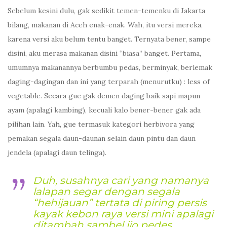
Sebelum kesini dulu, gak sedikit temen-temenku di Jakarta
bilang, makanan di Aceh enak-enak. Wah, itu versi mereka,
karena versi aku belum tentu banget. Ternyata bener, sampe
disini, aku merasa makanan disini “biasa” banget. Pertama,
umumnya makanannya berbumbu pedas, berminyak, berlemak
daging-dagingan dan ini yang terparah (menurutku) : less of
vegetable. Secara gue gak demen daging baik sapi mapun
ayam (apalagi kambing), kecuali kalo bener-bener gak ada
pilihan lain. Yah, gue termasuk kategori herbivora yang
pemakan segala daun-daunan selain daun pintu dan daun
jendela (apalagi daun telinga).
Duh, susahnya cari yang namanya
lalapan segar dengan segala
“hehijauan” tertata di piring persis
kayak kebon raya versi mini apalagi
ditambah sambel ijo pedes.