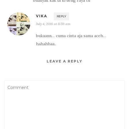
buanyak kak di krueng raya tu
VIKA
REPLY
July 4, 2016 at 8:59 am
bukaann… cuma cinta aja sama aceh…
hahahhaa..
LEAVE A REPLY