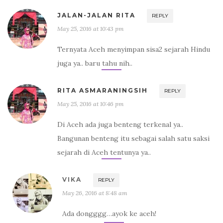
JALAN-JALAN RITA
REPLY
May 25, 2016 at 10:43 pm
Ternyata Aceh menyimpan sisa2 sejarah Hindu
juga ya.. baru tahu nih..
RITA ASMARANINGSIH
REPLY
May 25, 2016 at 10:46 pm
Di Aceh ada juga benteng terkenal ya..
Bangunan benteng itu sebagai salah satu saksi
sejarah di Aceh tentunya ya..
VIKA
REPLY
May 26, 2016 at 8:48 am
Ada dongggg…ayok ke aceh!