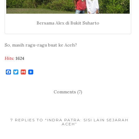
Bersama Alex di Bukit Suharto
So, masih ragu-ragu buat ke Aceh?
Hits:
1624
F
T
G
a
w
m
c
i
a
e
t
i
b
t
l
Comments (7)
o
e
o
r
k
7 REPLIES TO “INDRA PATRA: SISI LAIN SEJARAH
ACEH”