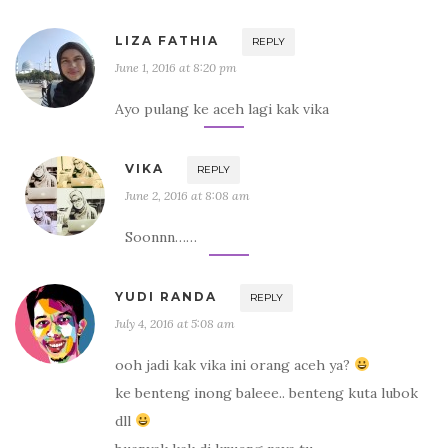
LIZA FATHIA
REPLY
June 1, 2016 at 8:20 pm
Ayo pulang ke aceh lagi kak vika
VIKA
REPLY
June 2, 2016 at 8:08 am
Soonnn……
YUDI RANDA
REPLY
July 4, 2016 at 5:08 am
ooh jadi kak vika ini orang aceh ya?
ke benteng inong baleee.. benteng kuta lubok
dll