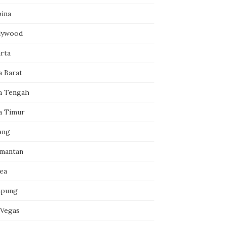
pina
lywood
arta
a Barat
a Tengah
a Timur
ang
imantan
ea
pung
 Vegas