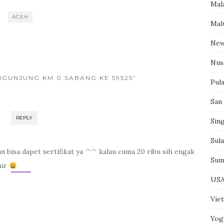
Mal
ACEH
Mal
New
Nus
ENGUNJUNG KM 0 SABANG KE 59525”
Pul
San
REPLY
Sin
Sul
lan bisa dapet sertifikat ya ^^ kalau cuma 20 ribu sih engak
Sum
nir
US
Vie
Yog