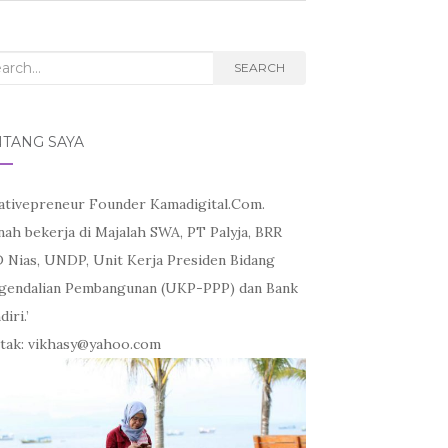
rch
SEARCH
NTANG SAYA
ativepreneur Founder Kamadigital.Com.
nah bekerja di Majalah SWA, PT Palyja, BRR
 Nias, UNDP, Unit Kerja Presiden Bidang
gendalian Pembangunan (UKP-PPP) dan Bank
iri.’
tak: vikhasy@yahoo.com