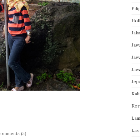
Fili
Hol
Jak
Jaw
Jaw
Jaw
Jep
Kal
Kor
Lam
Las
omments (5)