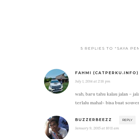
o
r
k
5 REPLIES TO “SAYA P
FAHMI (CATPERKU.INFO)
July 1, 2014 at 2:18 pm
wah, baru tahu kalau jalan – ja
terlalu mahal~ bisa buat souve
BUZZERBEEZZ
REPLY
January 9, 2015 at 10:11 am