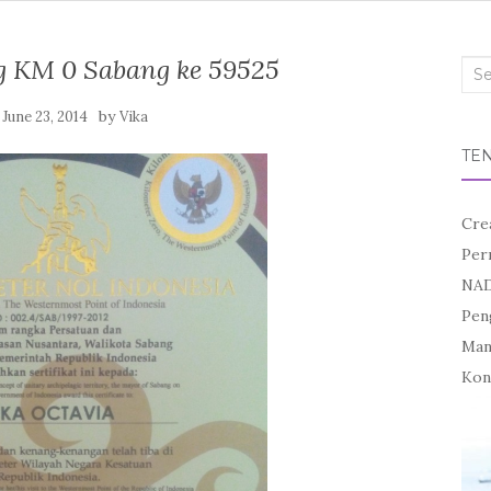
g KM 0 Sabang ke 59525
Sea
for:
n
by
June 23, 2014
Vika
TE
Cre
Per
NAD
Pen
Mand
Kon