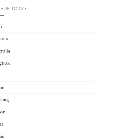
ERE TO GO
h
zona
ralia
gkok
am
itung
or
na
as