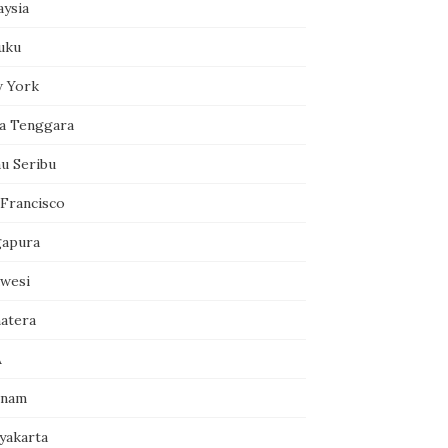
aysia
uku
 York
a Tenggara
au Seribu
 Francisco
gapura
awesi
atera
A
tnam
yakarta